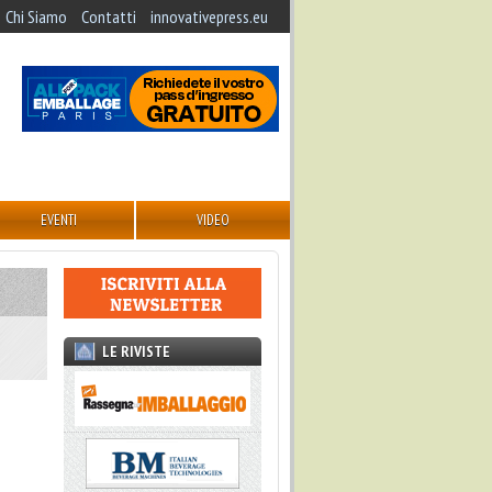
Chi Siamo
Contatti
innovativepress.eu
EVENTI
VIDEO
LE RIVISTE