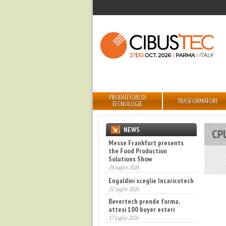
PRODUTTORI DI
TRASFORMATORI
TECNOLOGIE
NEWS
CP
Messe Frankfurt presents
the Food Production
Solutions Show
24 luglio 2026
Engaldini sceglie Incaricotech
22 luglio 2026
Bevertech prende forma,
attesi 100 buyer esteri
17 luglio 2026