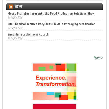
NEWS
Messe Frankfurt presents the Food Production Solutions Show
Sun Chemical secures RecyClass Flexible Packaging certification
24 luglio 2026
22 luglio 2026
Engaldini sceglie Incaricotech
22 luglio 2026
Annunciati i finalisti dei Diamonds Awards 2026 di FTA Europe
14 luglio 2026
More >