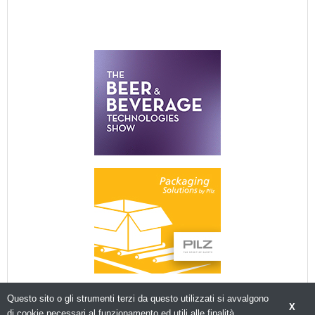
Questo sito o gli strumenti terzi da questo utilizzati si avvalgono
X
di cookie necessari al funzionamento ed utili alle finalità