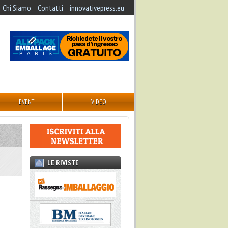
Chi Siamo
Contatti
innovativepress.eu
EVENTI
VIDEO
LE RIVISTE