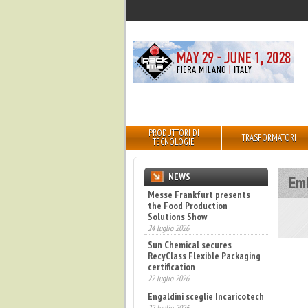
PRODUTTORI DI
TRASFORMATORI
TECNOLOGIE
NEWS
Em
Messe Frankfurt presents
the Food Production
Solutions Show
24 luglio 2026
Sun Chemical secures
RecyClass Flexible Packaging
certification
22 luglio 2026
Engaldini sceglie Incaricotech
22 luglio 2026