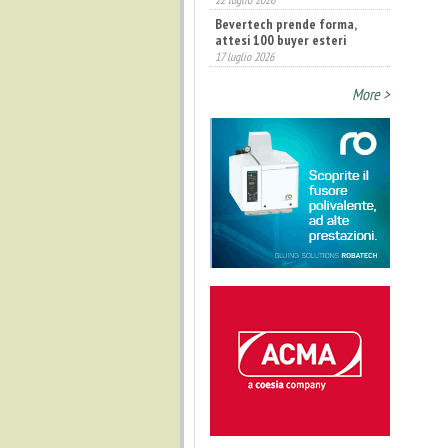
Bevertech prende forma,
attesi 100 buyer esteri
17 luglio 2026
Annunciati i finalisti dei
More >
Diamonds Awards 2026 di FTA
Europe
14 luglio 2026