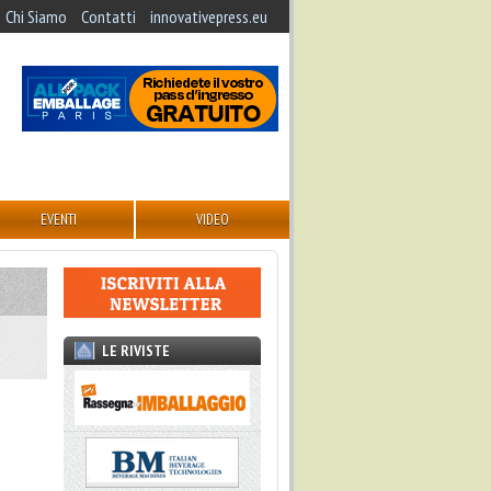
Chi Siamo
Contatti
innovativepress.eu
EVENTI
VIDEO
LE RIVISTE