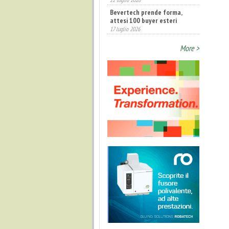
Bevertech prende forma,
attesi 100 buyer esteri
17 luglio 2026
Annunciati i finalisti dei
More >
Diamonds Awards 2026 di FTA
Europe
14 luglio 2026