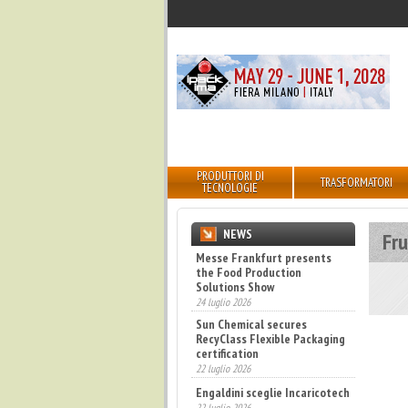
PRODUTTORI DI
TRASFORMATORI
TECNOLOGIE
NEWS
Fru
Messe Frankfurt presents
the Food Production
Solutions Show
24 luglio 2026
Sun Chemical secures
RecyClass Flexible Packaging
certification
22 luglio 2026
Engaldini sceglie Incaricotech
22 luglio 2026