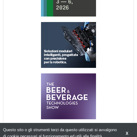
Questo sito o gli strumenti terzi da questo utilizzati si avvalgono
X
di cookie necessari al funzionamento ed utili alle finalità