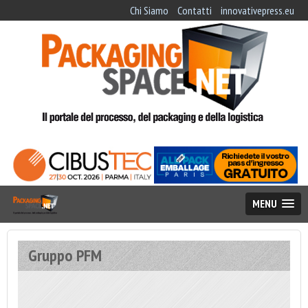
Chi Siamo
Contatti
innovativepress.eu
MENU
Gruppo PFM