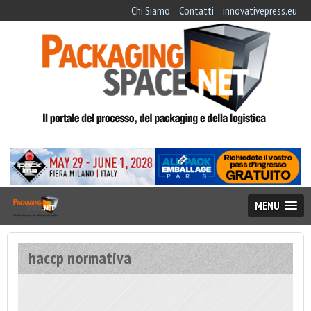
Chi Siamo
Contatti
innovativepress.eu
MENU
haccp normativa