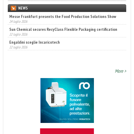
NEWS
Messe Frankfurt presents the Food Production Solutions Show
Sun Chemical secures RecyClass Flexible Packaging certification
24 luglio 2026
22 luglio 2026
Engaldini sceglie Incaricotech
22 luglio 2026
Annunciati i finalisti dei Diamonds Awards 2026 di FTA Europe
14 luglio 2026
More >