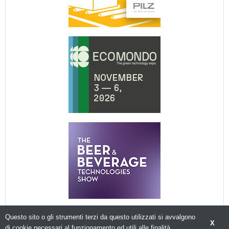
Questo sito o gli strumenti terzi da questo utilizzati si avvalgono
X
di cookie necessari al funzionamento ed utili alle finalità