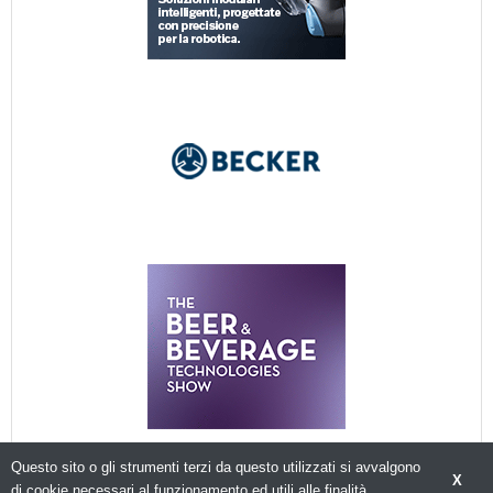
Questo sito o gli strumenti terzi da questo utilizzati si avvalgono
X
di cookie necessari al funzionamento ed utili alle finalità