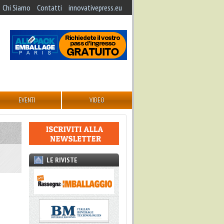
Chi Siamo
Contatti
innovativepress.eu
EVENTI
VIDEO
LE RIVISTE