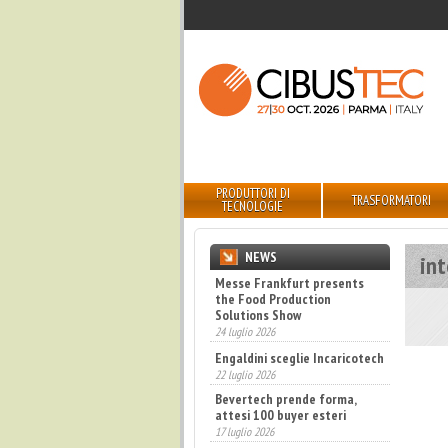
PRODUTTORI DI
TRASFORMATORI
TECNOLOGIE
NEWS
in
Messe Frankfurt presents
the Food Production
Solutions Show
24 luglio 2026
Engaldini sceglie Incaricotech
22 luglio 2026
Bevertech prende forma,
attesi 100 buyer esteri
17 luglio 2026