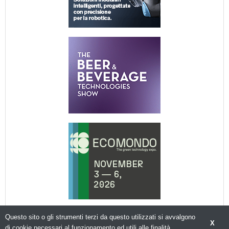
Questo sito o gli strumenti terzi da questo utilizzati si avvalgono
X
di cookie necessari al funzionamento ed utili alle finalità