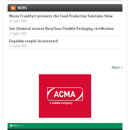
NEWS
Messe Frankfurt presents the Food Production Solutions Show
Sun Chemical secures RecyClass Flexible Packaging certification
24 luglio 2026
22 luglio 2026
Engaldini sceglie Incaricotech
22 luglio 2026
Annunciati i finalisti dei Diamonds Awards 2026 di FTA Europe
14 luglio 2026
More >