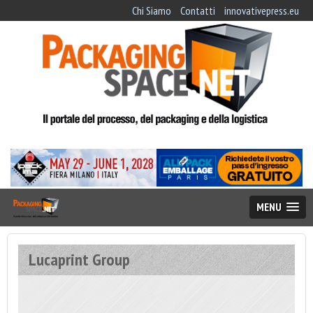
Chi Siamo
Contatti
innovativepress.eu
MENU
Lucaprint Group