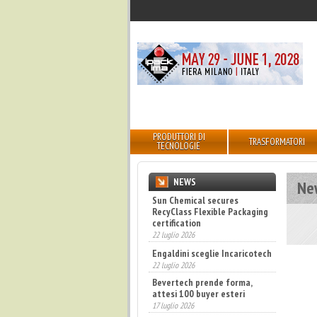
PRODUTTORI DI
TRASFORMATORI
TECNOLOGIE
NEWS
Ne
Sun Chemical secures
RecyClass Flexible Packaging
certification
22 luglio 2026
Engaldini sceglie Incaricotech
22 luglio 2026
Bevertech prende forma,
attesi 100 buyer esteri
17 luglio 2026