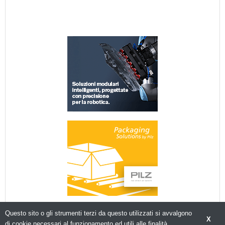
Questo sito o gli strumenti terzi da questo utilizzati si avvalgono
X
di cookie necessari al funzionamento ed utili alle finalità