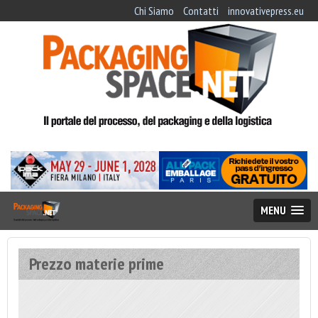
Chi Siamo
Contatti
innovativepress.eu
MENU
Prezzo materie prime