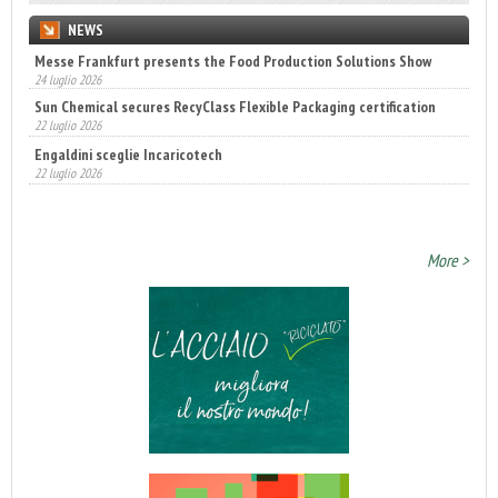
NEWS
Messe Frankfurt presents the Food Production Solutions Show
Sun Chemical secures RecyClass Flexible Packaging certification
24 luglio 2026
22 luglio 2026
Engaldini sceglie Incaricotech
22 luglio 2026
Annunciati i finalisti dei Diamonds Awards 2026 di FTA Europe
14 luglio 2026
More >