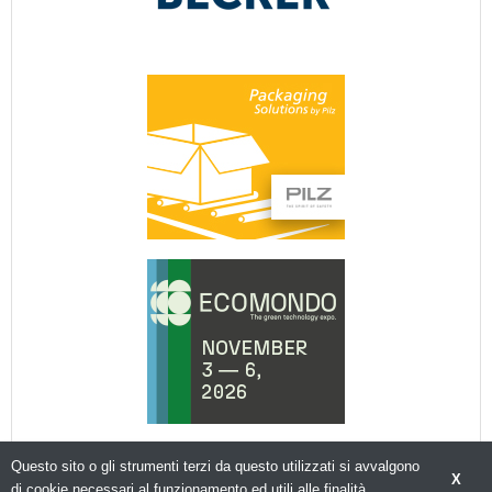
Questo sito o gli strumenti terzi da questo utilizzati si avvalgono
X
di cookie necessari al funzionamento ed utili alle finalità