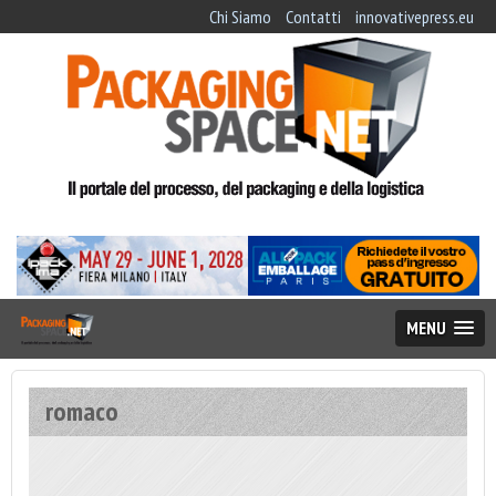
Chi Siamo
Contatti
innovativepress.eu
MENU
romaco