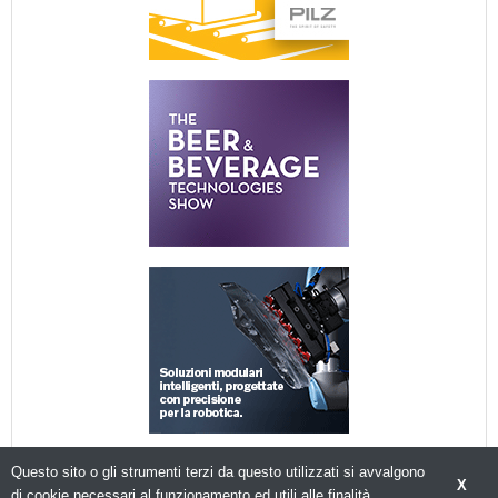
Questo sito o gli strumenti terzi da questo utilizzati si avvalgono
X
di cookie necessari al funzionamento ed utili alle finalità