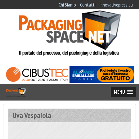
Chi Siamo
Contatti
innovativepress.eu
MENU
Uva Vespaiola