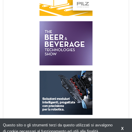
Questo sito o gli strumenti terzi da questo utilizzati si avvalgono
X
di cookie necessari al funzionamento ed utili alle finalità