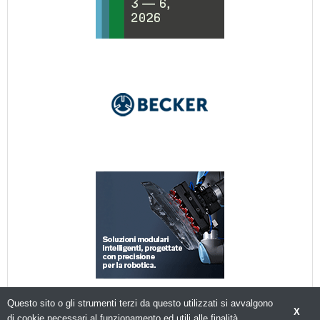
Questo sito o gli strumenti terzi da questo utilizzati si avvalgono
X
di cookie necessari al funzionamento ed utili alle finalità