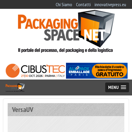
Chi Siamo
Contatti
innovativepress.eu
MENU
VersaUV