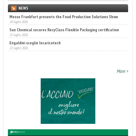
NEWS
Messe Frankfurt presents the Food Production Solutions Show
Sun Chemical secures RecyClass Flexible Packaging certification
24 luglio 2026
22 luglio 2026
Engaldini sceglie Incaricotech
22 luglio 2026
Annunciati i finalisti dei Diamonds Awards 2026 di FTA Europe
14 luglio 2026
More >