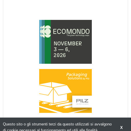
Questo sito o gli strumenti terzi da questo utilizzati si avvalgono
X
di cookie necessari al funzionamento ed utili alle finalità