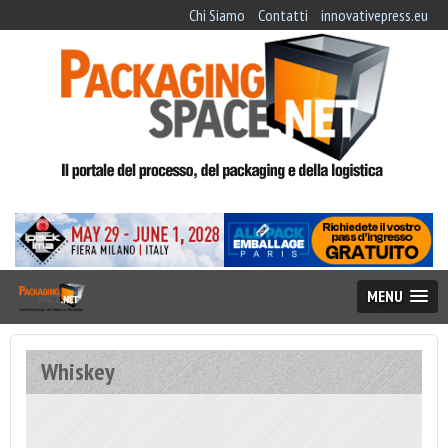
Chi Siamo
Contatti
innovativepress.eu
MENU
Whiskey