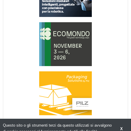
Questo sito o gli strumenti terzi da questo utilizzati si avvalgono
X