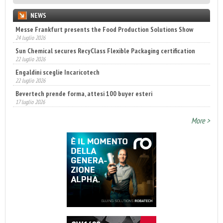
NEWS
Messe Frankfurt presents the Food Production Solutions Show
24 luglio 2026
Sun Chemical secures RecyClass Flexible Packaging certification
22 luglio 2026
Engaldini sceglie Incaricotech
22 luglio 2026
Bevertech prende forma, attesi 100 buyer esteri
17 luglio 2026
Annunciati i finalisti dei Diamonds Awards 2026 di FTA Europe
14 luglio 2026
More >