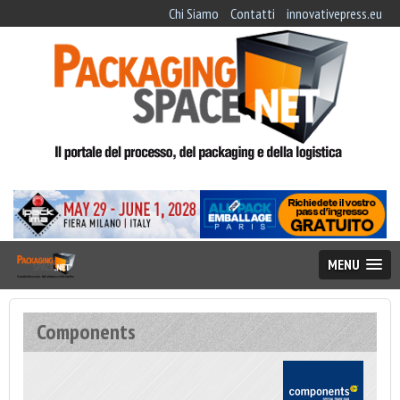
Chi Siamo
Contatti
innovativepress.eu
MENU
Components