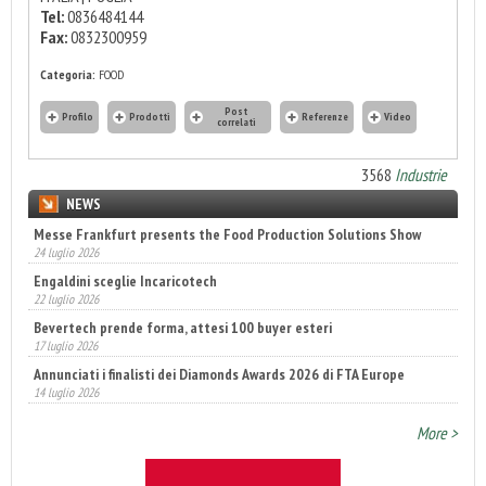
Tel:
0836484144
Fax:
0832300959
Categoria:
FOOD
Post
Profilo
Prodotti
Referenze
Video
correlati
3568
Industrie
NEWS
Messe Frankfurt presents the Food Production Solutions Show
24 luglio 2026
Engaldini sceglie Incaricotech
22 luglio 2026
Bevertech prende forma, attesi 100 buyer esteri
17 luglio 2026
Annunciati i finalisti dei Diamonds Awards 2026 di FTA Europe
14 luglio 2026
More >