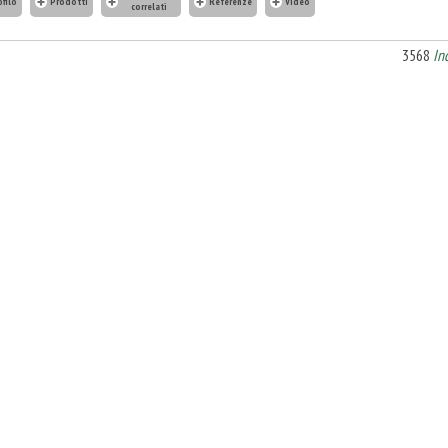
ofilo
Prodotti
Referenze
Video
correlati
3568
In