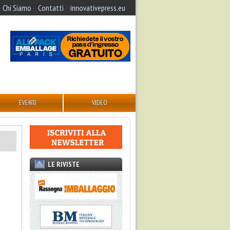
Chi Siamo
Contatti
innovativepress.eu
EVENTI
VIDEO
LE RIVISTE