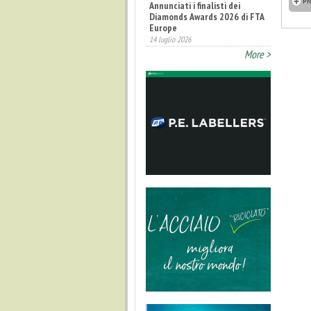
Pr
Annunciati i finalisti dei
Diamonds Awards 2026 di FTA
Europe
14 luglio 2026
More >
Fatturato record per
l'industria cosmetica in Italia
10 luglio 2026