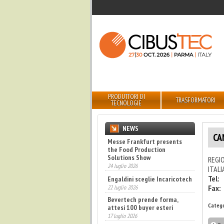
PRODUTTORI DI
TRASFORMATORI
TECNOLOGIE
NEWS
CA
Messe Frankfurt presents
the Food Production
Solutions Show
REGIO
24 luglio 2026
ITALI
Engaldini sceglie Incaricotech
Tel:
22 luglio 2026
Fax:
Bevertech prende forma,
Catego
attesi 100 buyer esteri
17 luglio 2026