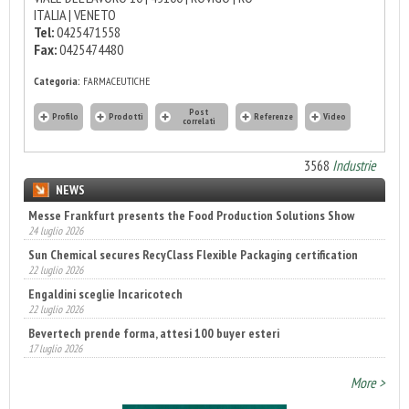
ITALIA | VENETO
Tel:
0425471558
Fax:
0425474480
Categoria:
FARMACEUTICHE
Post
Profilo
Prodotti
Referenze
Video
correlati
3568
Industrie
NEWS
Messe Frankfurt presents the Food Production Solutions Show
24 luglio 2026
Sun Chemical secures RecyClass Flexible Packaging certification
22 luglio 2026
Engaldini sceglie Incaricotech
22 luglio 2026
Bevertech prende forma, attesi 100 buyer esteri
17 luglio 2026
Annunciati i finalisti dei Diamonds Awards 2026 di FTA Europe
More >
14 luglio 2026