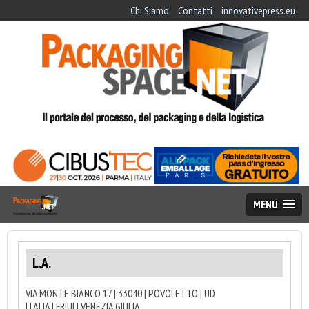
Chi Siamo
Contatti
innovativepress.eu
MENU
L.A.
VIA MONTE BIANCO 17 | 33040 | POVOLETTO | UD
ITALIA | FRIULI VENEZIA GIULIA