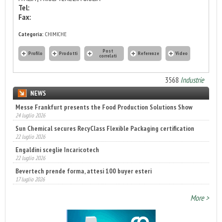
Tel:
Fax:
Categoria:
CHIMICHE
Post
Profilo
Prodotti
Referenze
Video
correlati
3568
Industrie
NEWS
Messe Frankfurt presents the Food Production Solutions Show
24 luglio 2026
Sun Chemical secures RecyClass Flexible Packaging certification
22 luglio 2026
Engaldini sceglie Incaricotech
22 luglio 2026
Bevertech prende forma, attesi 100 buyer esteri
17 luglio 2026
Annunciati i finalisti dei Diamonds Awards 2026 di FTA Europe
More >
14 luglio 2026