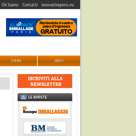
Chi Siamo
Contatti
innovativepress.eu
EVENTI
VIDEO
LE RIVISTE