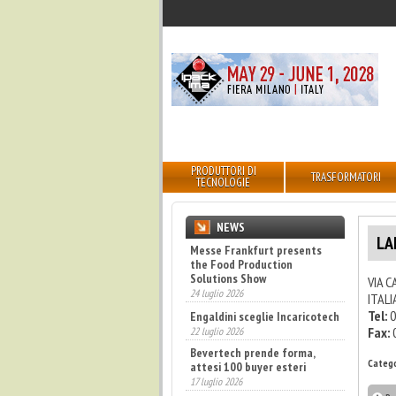
PRODUTTORI DI
TRASFORMATORI
TECNOLOGIE
NEWS
LA
Messe Frankfurt presents
the Food Production
Solutions Show
VIA C
24 luglio 2026
ITALI
Tel:
0
Engaldini sceglie Incaricotech
Fax:
22 luglio 2026
Bevertech prende forma,
Catego
attesi 100 buyer esteri
17 luglio 2026