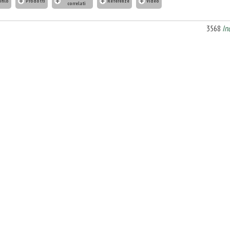
ofilo
Prodotti
Referenze
Video
correlati
3568
In