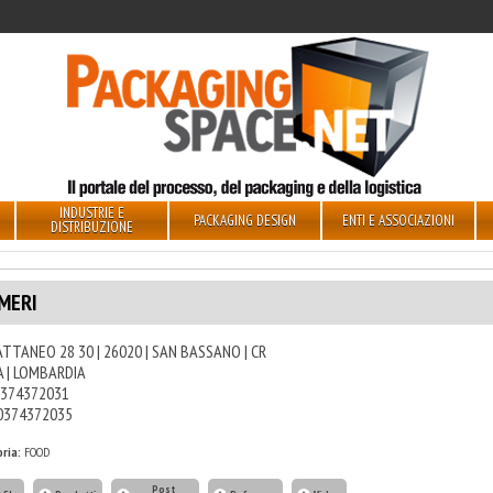
INDUSTRIE E
PACKAGING DESIGN
ENTI E ASSOCIAZIONI
DISTRIBUZIONE
MERI
ATTANEO 28 30 | 26020 | SAN BASSANO | CR
A | LOMBARDIA
374372031
0374372035
ria:
FOOD
Post