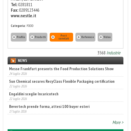
Tel:
0281811
Fax:
0289123446
www.nestle.it
Categoria:
FOOD
Post
Profilo
Prodotti
Referenze
Video
correlati
3568
Industrie
NEWS
Messe Frankfurt presents the Food Production Solutions Show
24 luglio 2026
Sun Chemical secures RecyClass Flexible Packaging certification
22 luglio 2026
Engaldini sceglie Incaricotech
22 luglio 2026
Bevertech prende forma, attesi 100 buyer esteri
17 luglio 2026
More >