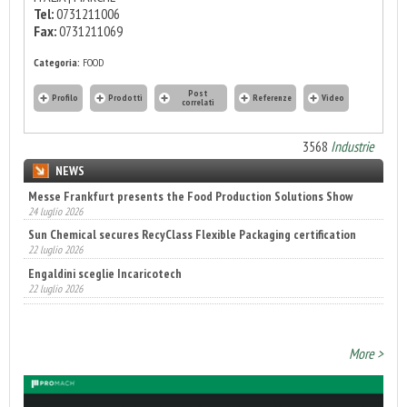
Tel:
0731211006
Fax:
0731211069
Categoria:
FOOD
Post
Profilo
Prodotti
Referenze
Video
correlati
3568
Industrie
NEWS
Messe Frankfurt presents the Food Production Solutions Show
Sun Chemical secures RecyClass Flexible Packaging certification
24 luglio 2026
22 luglio 2026
Engaldini sceglie Incaricotech
22 luglio 2026
Annunciati i finalisti dei Diamonds Awards 2026 di FTA Europe
14 luglio 2026
More >