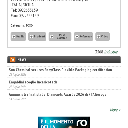
ITALIA | SICILIA
Tel:
0922633159
Fax:
0922633159
Categoria:
FOOD
Post
Profilo
Prodotti
Referenze
Video
correlati
3568
Industrie
NEWS
Sun Chemical secures RecyClass Flexible Packaging certification
22 luglio 2026
Engaldini sceglie Incaricotech
22 luglio 2026
Annunciati i finalisti dei Diamonds Awards 2026 di FTA Europe
14 luglio 2026
More >