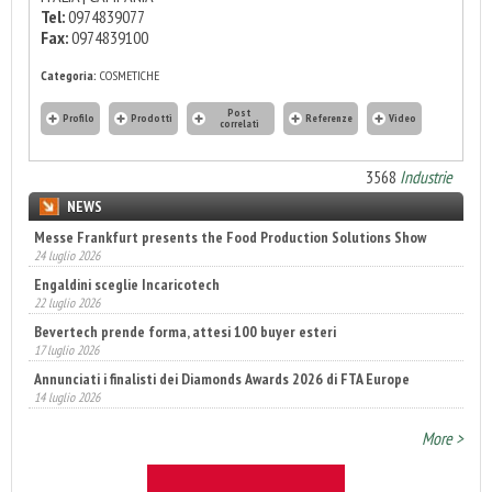
Tel:
0974839077
Fax:
0974839100
Categoria:
COSMETICHE
Post
Profilo
Prodotti
Referenze
Video
correlati
3568
Industrie
NEWS
Messe Frankfurt presents the Food Production Solutions Show
24 luglio 2026
Engaldini sceglie Incaricotech
22 luglio 2026
Bevertech prende forma, attesi 100 buyer esteri
17 luglio 2026
Annunciati i finalisti dei Diamonds Awards 2026 di FTA Europe
14 luglio 2026
More >