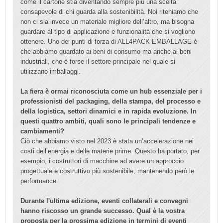
come il cartone stia diventando sempre più una scelta
consapevole di chi guarda alla sostenibilità. Noi riteniamo che
non ci sia invece un materiale migliore dell’altro, ma bisogna
guardare al tipo di applicazione e funzionalità che si vogliono
ottenere. Uno dei punti di forza di ALL4PACK EMBALLAGE è
che abbiamo guardato ai beni di consumo ma anche ai beni
industriali, che è forse il settore principale nel quale si
utilizzano imballaggi.
La fiera è ormai riconosciuta come un hub essenziale per i
professionisti del packaging, della stampa, del processo e
della logistica, settori dinamici e in rapida evoluzione. In
questi quattro ambiti, quali sono le principali tendenze e
cambiamenti?
Ciò che abbiamo visto nel 2023 è stata un’accelerazione nei
costi dell’energia e delle materie prime. Questo ha portato, per
esempio, i costruttori di macchine ad avere un approccio
progettuale e costruttivo più sostenibile, mantenendo però le
performance.
Durante l'ultima edizione, eventi collaterali e convegni
hanno riscosso un grande successo. Qual è la vostra
proposta per la prossima edizione in termini di eventi