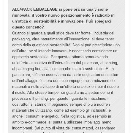
ALL4PACK EMBALLAGE si pone ora su una visione
rinnovata: il vostro nuovo posizionamento è radicato in
un'ottica di sostenibilità e innovazione. Può spiegarci
questo concetto?
Quando si guarda a quali sfide deve far fronte l’industria del
packaging, oltre naturalmente all’innovazione, si deve tener
conto della questione sostenibilità. Non si può prescindere uno
dall’altra: se si intende innovare, è necessario considerare un
approccio sostenibile. Per questo, stiamo promuovendo
un’offerta espositiva dell’intera filiera dal processo, al printing,
al packaging fino alla logistica che sia più sostenibile. E, in
particolare, ciò che osserviamo da parte degli attori del settore
dell’imballaggio è il loro continuo impegno nella riduzione dei
materiali e nello sviluppo di un’offerta di soluzioni per il riuso o
il riciclo. Allo stesso tempo, se guardiamo a settori come il
processo o il printing, per quanto riguarda le macchine, i
costruttori si stanno impegnando sempre di più a ridurre i
materiali che utilizzano, come ad esempio gli inchiostri, e
anche i consumi energetici. Nella logistica, ad esempio in
ambito e-commerce, si punta a utilizzare imballaggi meno
ingombranti. Dal punto di vista dei consumatori, osserviamo