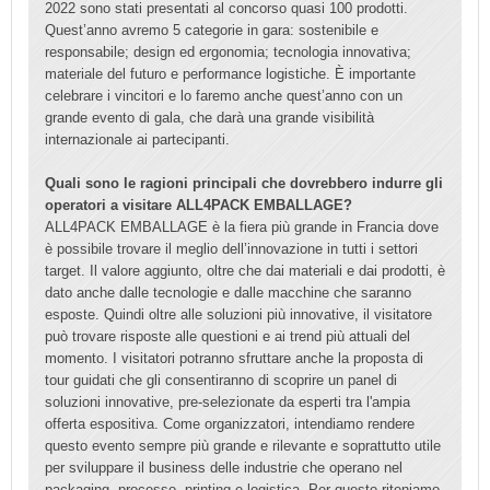
2022 sono stati presentati al concorso quasi 100 prodotti.
Quest’anno avremo 5 categorie in gara: sostenibile e
responsabile; design ed ergonomia; tecnologia innovativa;
materiale del futuro e performance logistiche. È importante
celebrare i vincitori e lo faremo anche quest’anno con un
grande evento di gala, che darà una grande visibilità
internazionale ai partecipanti.
Quali sono le ragioni principali che dovrebbero indurre gli
operatori a visitare ALL4PACK EMBALLAGE?
ALL4PACK EMBALLAGE è la fiera più grande in Francia dove
è possibile trovare il meglio dell’innovazione in tutti i settori
target. Il valore aggiunto, oltre che dai materiali e dai prodotti, è
dato anche dalle tecnologie e dalle macchine che saranno
esposte. Quindi oltre alle soluzioni più innovative, il visitatore
può trovare risposte alle questioni e ai trend più attuali del
momento. I visitatori potranno sfruttare anche la proposta di
tour guidati che gli consentiranno di scoprire un panel di
soluzioni innovative, pre-selezionate da esperti tra l'ampia
offerta espositiva. Come organizzatori, intendiamo rendere
questo evento sempre più grande e rilevante e soprattutto utile
per sviluppare il business delle industrie che operano nel
packaging, processo, printing e logistica. Per questo riteniamo