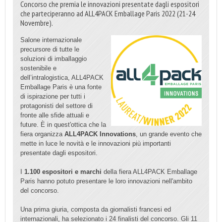
Concorso che premia le innovazioni presentate dagli espositori
che parteciperanno ad ALL4PACK Emballage Paris 2022 (21-24
Novembre).
Salone internazionale
precursore di tutte le
soluzioni di imballaggio
sostenibile e
dell’intralogistica, ALL4PACK
Emballage Paris è una fonte
di ispirazione per tutti i
protagonisti del settore di
fronte alle sfide attuali e
future. È in quest'ottica che la
fiera organizza
ALL4PACK Innovations
, un grande evento che
mette in luce le novità e le innovazioni più importanti
presentate dagli espositori.
I
1.100 espositori e marchi
della fiera ALL4PACK Emballage
Paris hanno potuto presentare le loro innovazioni nell'ambito
del concorso.
Una prima giuria, composta da giornalisti francesi ed
internazionali, ha selezionato i
24
finalisti
del concorso.
Gli 11