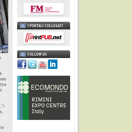
I PORTALI COLLEGATI
FOLLOW US
,
le
naio
ltre
ri
 “i
o,
ite