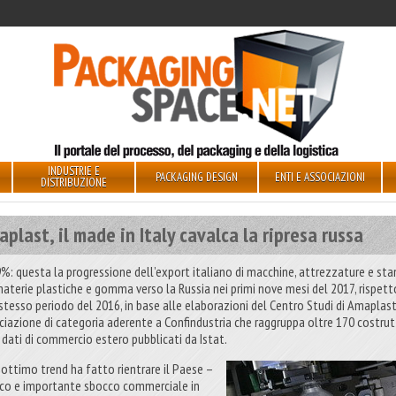
INDUSTRIE E
PACKAGING DESIGN
ENTI E ASSOCIAZIONI
DISTRIBUZIONE
plast, il made in Italy cavalca la ripresa russa
%: questa la progressione dell’export italiano di macchine, attrezzature e st
materie plastiche e gomma verso la Russia nei primi nove mesi del 2017, rispett
 stesso periodo del 2016, in base alle elaborazioni del Centro Studi di Amaplas
ciazione di categoria aderente a Confindustria che raggruppa oltre 170 costrut
i dati di commercio estero pubblicati da Istat.
 ottimo trend ha fatto rientrare il Paese –
ico e importante sbocco commerciale in