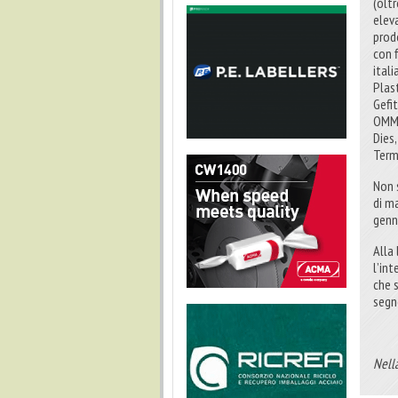
(olt
elev
prodo
con f
ital
Plast
Gefit
OMMP
Dies
Term
Non 
di m
genn
Alla
l’int
che 
segn
Nella