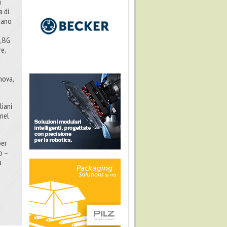
a
a di
rdano
, BG
re,
nova,
liani
 nel
per
o –
a