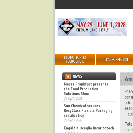
PRODUTTORI DI
TRASFORMATORI
TECNOLOGIE
NEWS
Ama
Messe Frankfurt presents
the Food Production
+109
Solutions Show
per 
24 luglio 2026
allo
Sun Chemical secures
asso
RecyClass Flexible Packaging
– su
certification
22 luglio 2026
Tale
Engaldini sceglie Incaricotech
stor
22 luglio 2026