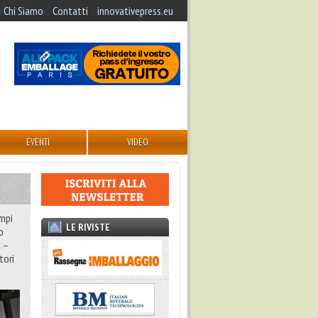
Chi Siamo
Contatti
innovativepress.eu
EVENTI
VIDEO
ampi
LE RIVISTE
o
t –
tori