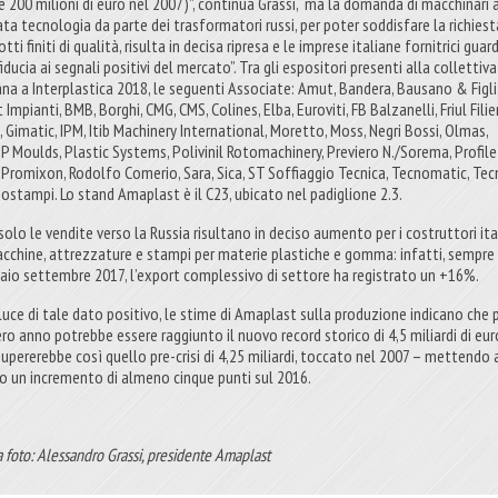
re 200 milioni di euro nel 2007)”, continua Grassi, “ma la domanda di macchinari 
ata tecnologia da parte dei trasformatori russi, per poter soddisfare la richiest
tti finiti di qualità, risulta in decisa ripresa e le imprese italiane fornitrici gua
iducia ai segnali positivi del mercato”. Tra gli espositori presenti alla collettiva
iana a Interplastica 2018, le seguenti Associate: Amut, Bandera, Bausano & Figli
 Impianti, BMB, Borghi, CMG, CMS, Colines, Elba, Euroviti, FB Balzanelli, Friul Filie
, Gimatic, IPM, Itib Machinery International, Moretto, Moss, Negri Bossi, Olmas,
 Moulds, Plastic Systems, Polivinil Rotomachinery, Previero N./Sorema, Profile
, Promixon, Rodolfo Comerio, Sara, Sica, ST Soffiaggio Tecnica, Tecnomatic, Tec
ostampi. Lo stand Amaplast è il C23, ubicato nel padiglione 2.3.
solo le vendite verso la Russia risultano in deciso aumento per i costruttori ita
acchine, attrezzature e stampi per materie plastiche e gomma: infatti, sempre
aio settembre 2017, l’export complessivo di settore ha registrato un +16%.
 luce di tale dato positivo, le stime di Amaplast sulla produzione indicano che 
ero anno potrebbe essere raggiunto il nuovo record storico di 4,5 miliardi di eur
supererebbe così quello pre-crisi di 4,25 miliardi, toccato nel 2007 – mettendo 
o un incremento di almeno cinque punti sul 2016.
 foto: Alessandro Grassi, presidente Amaplast