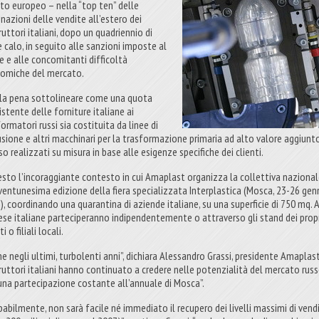
to europeo – nella “top ten” delle
nazioni delle vendite all’estero dei
uttori italiani, dopo un quadriennio di
e calo, in seguito alle sanzioni imposte al
e e alle concomitanti difficoltà
omiche del mercato.
 la pena sottolineare come una quota
stente delle forniture italiane ai
ormatori russi sia costituita da linee di
usione e altri macchinari per la trasformazione primaria ad alto valore aggiunto
o realizzati su misura in base alle esigenze specifiche dei clienti.
esto l’incoraggiante contesto in cui Amaplast organizza la collettiva naziona
 ventunesima edizione della fiera specializzata Interplastica (Mosca, 23-26 gen
), coordinando una quarantina di aziende italiane, su una superficie di 750 mq. A
ese italiane parteciperanno indipendentemente o attraverso gli stand dei prop
i o filiali locali.
e negli ultimi, turbolenti anni”, dichiara Alessandro Grassi, presidente Amaplast,
ruttori italiani hanno continuato a credere nelle potenzialità del mercato russ
una partecipazione costante all’annuale di Mosca”.
babilmente, non sarà facile né immediato il recupero dei livelli massimi di vend