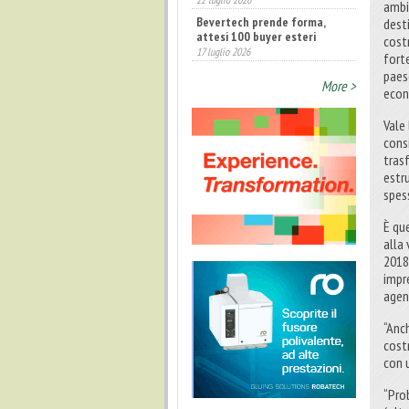
ambi
Bevertech prende forma,
desti
attesi 100 buyer esteri
costr
17 luglio 2026
fort
paes
More >
econ
Vale
consi
trasf
estr
spess
È qu
alla
2018
impr
agent
“Anch
cost
con 
“Pro