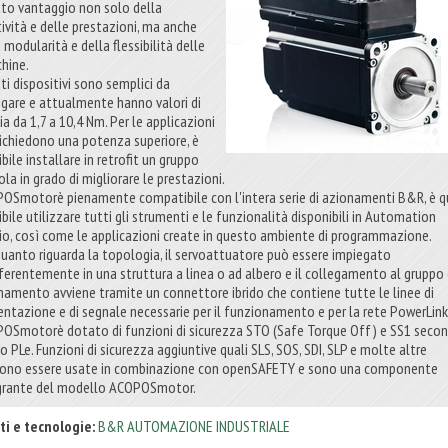
tto vantaggio non solo della
tività e delle prestazioni, ma anche
 modularità e della flessibilità delle
hine.
ti dispositivi sono semplici da
egare e attualmente hanno valori di
a da 1,7 a 10,4 Nm. Per le applicazioni
richiedono una potenza superiore, è
bile installare in retrofit un gruppo
la in grado di migliorare le prestazioni.
OSmotorè pienamente compatibile con l'intera serie di azionamenti B&R, è q
bile utilizzare tutti gli strumenti e le funzionalità disponibili in Automation
io, così come le applicazioni create in questo ambiente di programmazione.
quanto riguarda la topologia, il servoattuatore può essere impiegato
fferentemente in una struttura a linea o ad albero e il collegamento al gruppo 
namento avviene tramite un connettore ibrido che contiene tutte le linee di
entazione e di segnale necessarie per il funzionamento e per la rete PowerLink
OSmotorè dotato di funzioni di sicurezza STO (Safe Torque Off) e SS1 seco
 o PLe. Funzioni di sicurezza aggiuntive quali SLS, SOS, SDI, SLP e molte altre
ono essere usate in combinazione con openSAFETY e sono una componente
grante del modello ACOPOSmotor.
ti e tecnologie:
B&R AUTOMAZIONE INDUSTRIALE