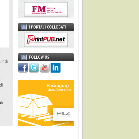
I PORTALI COLLEGATI
FOLLOW US
uindi
di
.
ndo