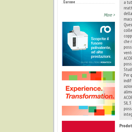
a tu
reat
della
More >
macc
Ques
coll
coppi
che 
possi
vento
ACOP
possi
Stud
Per 
indi
azio
alim
ACOP
SIL 3
poss
inte
Prodot