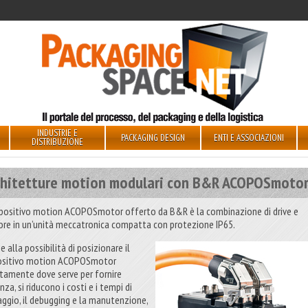
INDUSTRIE E
PACKAGING DESIGN
ENTI E ASSOCIAZIONI
DISTRIBUZIONE
chitetture motion modulari con B&R ACOPOSmoto
ispositivo motion ACOPOSmotor offerto da B&R è la combinazione di drive e
re in un’unità meccatronica compatta con protezione IP65.
e alla possibilità di posizionare il
ositivo motion ACOPOSmotor
ttamente dove serve per fornire
za, si riducono i costi e i tempi di
aggio, il debugging e la manutenzione,