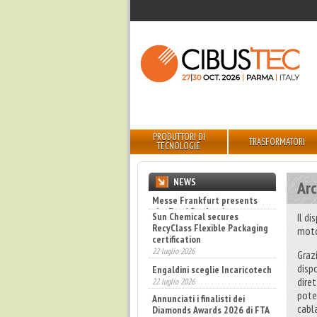
PRODUTTORI DI
TRASFORMATORI
TECNOLOGIE
NEWS
Ar
Sun Chemical secures
RecyClass Flexible Packaging
Il d
certification
moto
22 luglio 2026
Engaldini sceglie Incaricotech
Grazi
22 luglio 2026
disp
dire
Annunciati i finalisti dei
Diamonds Awards 2026 di FTA
poten
Europe
cabl
14 luglio 2026