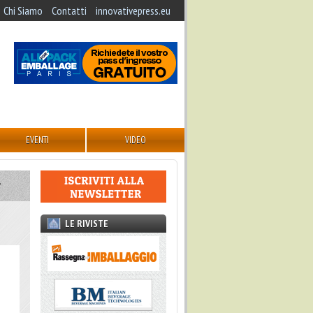
Chi Siamo
Contatti
innovativepress.eu
EVENTI
VIDEO
r
LE RIVISTE