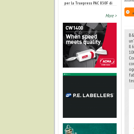
automob
9 luglio 2026
A
More >
B&R
un
Il
10
Co
co
og
fa
te