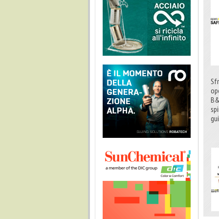
Sf
op
B&
sp
gui