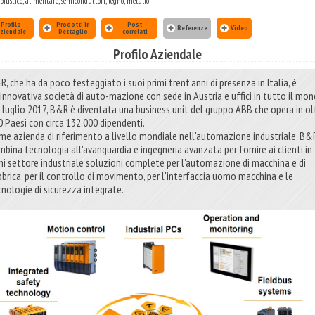
ilistico, alimentare, semiconduttori, legno, metallo
Profilo
Prodotti in
Post
Referenze
Video
ziendale
Dettaglio
correlati
Profilo Aziendale
, che ha da poco festeggiato i suoi primi trent’anni di presenza in Italia, è
'innovativa società di auto-mazione con sede in Austria e uffici in tutto il mon
 6 luglio 2017, B&R è diventata una business unit del gruppo ABB che opera in ol
0 Paesi con circa 132.000 dipendenti.
me azienda di riferimento a livello mondiale nell'automazione industriale, B&
mbina tecnologia all'avanguardia e ingegneria avanzata per fornire ai clienti in
ni settore industriale soluzioni complete per l'automazione di macchina e di
bbrica, per il controllo di movimento, per l'interfaccia uomo macchina e le
cnologie di sicurezza integrate.