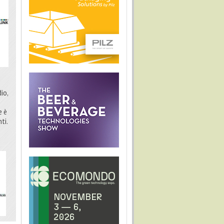
io,
e è
ti.