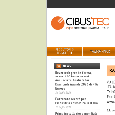
PRODUTTORI DI
TRASFORMATORI
TECNOLOGIE
NEWS
B&
Annunciati i finalisti dei
Diamonds Awards 2026 di FTA
Europe
VIA L
14 luglio 2026
ITALI
Fatturato record per
Tel:
0
l'industria cosmetica in Italia
Fax:
10 luglio 2026
www.
Prima installazione mondiale
per la Truepress PAC 830F di
Soluzio
SCREEN