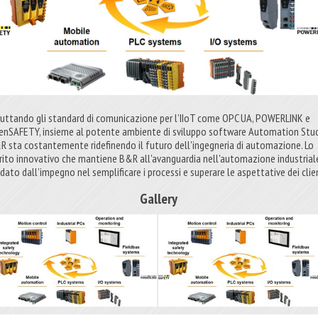
ruttando gli standard di comunicazione per l’IIoT come OPC UA, POWERLINK e
enSAFETY, insieme al potente ambiente di sviluppo software Automation Stud
R sta costantemente ridefinendo il futuro dell'ingegneria di automazione. Lo
irito innovativo che mantiene B&R all'avanguardia nell'automazione industrial
dato dall’impegno nel semplificare i processi e superare le aspettative dei clien
Gallery