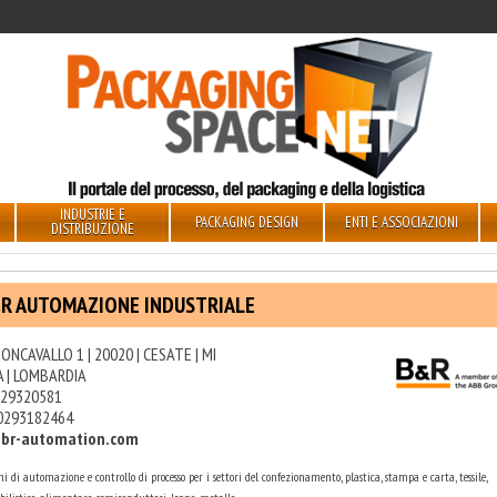
INDUSTRIE E
PACKAGING DESIGN
ENTI E ASSOCIAZIONI
DISTRIBUZIONE
R AUTOMAZIONE INDUSTRIALE
EONCAVALLO 1 | 20020 | CESATE | MI
A | LOMBARDIA
29320581
0293182464
br-automation.com
ni di automazione e controllo di processo per i settori del confezionamento, plastica, stampa e carta, tessile,