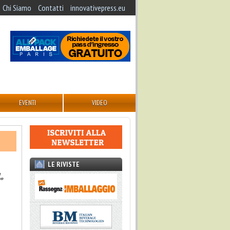
Chi Siamo
Contatti
innovativepress.eu
EVENTI
VIDEO
LE RIVISTE