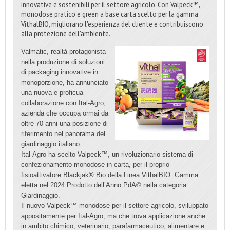
innovative e sostenibili per il settore agricolo. Con Valpeck™,
monodose pratico e green a base carta scelto per la gamma
VithalBIO, migliorano l'esperienza del cliente e contribuiscono
alla protezione dell'ambiente.
Valmatic, realtà protagonista
nella produzione di soluzioni
di packaging innovative in
monoporzione, ha annunciato
una nuova e proficua
collaborazione con Ital-Agro,
azienda che occupa ormai da
oltre 70 anni una posizione di
riferimento nel panorama del
giardinaggio italiano.
Ital-Agro ha scelto Valpeck™, un rivoluzionario sistema di
confezionamento monodose in carta, per il proprio
fisioattivatore Blackjak® Bio della Linea VithalBIO. Gamma
eletta nel 2024 Prodotto dell’Anno PdA© nella categoria
Giardinaggio.
Il nuovo Valpeck™ monodose per il settore agricolo, sviluppato
appositamente per Ital-Agro, ma che trova applicazione anche
in ambito chimico, veterinario, parafarmaceutico, alimentare e