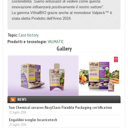
sostenibilità. Siamo entusiasti di vedere come questa
innovazione influenzerà positivamente il nostro settore"
.
La gamma VithalBIO grazie anche al monodose Valpeck™ è
stata eletta Prodotto dell'Anno 2024.
Topic:
Case history
Prodotti e tecnologie:
VALMATIC
Gallery
NEWS
Sun Chemical secures RecyClass Flexible Packaging certification
22 luglio 2026
Engaldini sceglie Incaricotech
22 luglio 2026