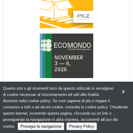
Questo sito o gli strumenti terzi da questo utilizzati si avvalgono
X
di cookie necessari al funzionamento ed utili alle finalità
illustrate nella cookie policy. Se vuoi saperne di più o negare il
consenso a tutti o ad alcuni cookie, consulta la cookie policy. Chiudendo
© Copyright 2026. Packagingspace.net - Il portale del packaging - N.ro Iscrizione ROC 35480 -
questo banner, scorrendo questa pagina, cliccando su un link o
Privacy policy
proseguendo la navigazione in altra maniera, acconsenti all’uso dei
cookie.
Prosegui la navigazione
Privacy Policy