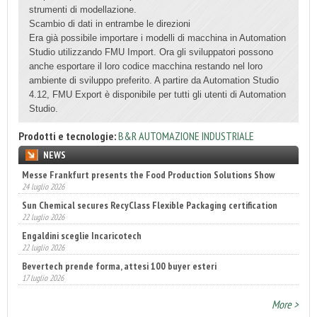
strumenti di modellazione.
Scambio di dati in entrambe le direzioni
Era già possibile importare i modelli di macchina in Automation
Studio utilizzando FMU Import. Ora gli sviluppatori possono
anche esportare il loro codice macchina restando nel loro
ambiente di sviluppo preferito. A partire da Automation Studio
4.12, FMU Export è disponibile per tutti gli utenti di Automation
Studio.
Prodotti e tecnologie:
B&R AUTOMAZIONE INDUSTRIALE
NEWS
Messe Frankfurt presents the Food Production Solutions Show
Sun Chemical secures RecyClass Flexible Packaging certification
24 luglio 2026
22 luglio 2026
Engaldini sceglie Incaricotech
22 luglio 2026
Bevertech prende forma, attesi 100 buyer esteri
17 luglio 2026
Annunciati i finalisti dei Diamonds Awards 2026 di FTA Europe
14 luglio 2026
More >