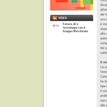
Osca
divu
all'i
del 
VIDEO
occup
Futuro, AI e
è ins
tecnologia con il
esper
Gruppo Marchesini
alla
auto
semp
dei 
safe
Il
ma
La s
Inno
Cent
ha l
tipi
il m
prob
racc
alle