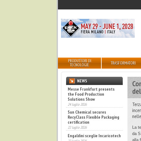
PRODUTTORI DI
TRASFORMATORI
TECNOLOGIE
NEWS
Co
Messe Frankfurt presents
de
Sun Chemical secures
the Food Production
RecyClass Flexible Packaging
Solutions Show
certification
Terz
24 luglio 2026
22 luglio 2026
ince
Engaldini sceglie Incaricotech
nell
22 luglio 2026
Bevertech prende forma,
La t
attesi 100 buyer esteri
da S
17 luglio 2026
alla