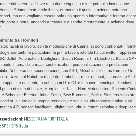
o orientati verso l’additive manufacturing unito e integrato alla lavorazione
izionale. Stiamo costruendo il sito, attraverso il quale le aziende potranno
attarci, ma non vogliamo essere solo uno sportello informativo e faremo anch
izio porta a porta, andando a trovare e a servire direttamente le aziende dove
”.
nfronto tra i fornitori
attro tavoli di lavoro, con la moderazione di Canna, si sono confrontati i fornito
logie abilitanti. In particolare, la prima tavola rotonda ha coinvolto i rappresen
&R, Balluff Automation, Bonfiglioni, Bosch Rexroth, Ifm Electronic Italia e SA
ontando il tema della mass customization, personalizzazione e produzione
sibile. Nel corso del secondo panel, con ABB, Mitsubishi Electric Europe, Omr
nk e Universal Robot, si è parlato di robotica, robot e cobot, sicurezza e AI. I
o gruppo si è concentrato sul binomi IT e OT e le nuove tecnologie di industria
il punto di vista di Lenze, Murrplastick Italia, Nord Motoriduttori, Phoenix Cont
al e Schneider Electric. Infine Festo, Sew-Eurodrive, Sick e Siemens sono stat
rogati su alcune delle proprie tecnologie e soluzioni più rappresentative quali
matica 4.0, sensori intelligenti, digital twin, virtual commissioning e deep lear
associazioni:
MESSE FRANKFURT ITALIA
:
SPS
|
SPS Italia