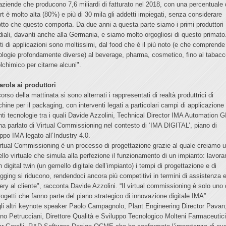
aziende che producono 7,6 miliardi di fatturato nel 2018, con una percentuale 
rt è molto alta (80%) e più di 30 mila gli addetti impiegati, senza considerare
dotto che questo comporta. Da due anni a questa parte siamo i primi produttori
iali, davanti anche alla Germania, e siamo molto orgogliosi di questo primato.
ti di applicazioni sono moltissimi, dal food che è il più noto (e che comprende
ologie profondamente diverse) al beverage, pharma, cosmetico, fino al tabacc
olchimico per citarne alcuni".
arola ai produttori
orso della mattinata si sono alternati i rappresentati di realtà produttrici di
hine per il packaging, con interventi legati a particolari campi di applicazione
nti tecnologie tra i quali Davide Azzolini, Technical Director IMA Automation 
ha parlato di Virtual Commissioning nel contesto di ‘IMA DIGITAL’, piano di
uppo IMA legato all’Industry 4.0.
Virtual Commissioning è un processo di progettazione grazie al quale creiamo 
llo virtuale che simula alla perfezione il funzionamento di un impianto: lavor
 digital twin (un gemello digitale dell’impianto) i tempi di progettazione e di
gging si riducono, rendendoci ancora più competitivi in termini di assistenza 
very al cliente", racconta Davide Azzolini. “Il virtual commissioning è solo uno 
rogetti che fanno parte del piano strategico di innovazione digitale IMA”.
gli altri keynote speaker Paolo Campagnolo, Plant Engineering Director Pavan
ano Petrucciani, Direttore Qualità e Sviluppo Tecnologico Molteni Farmaceutici