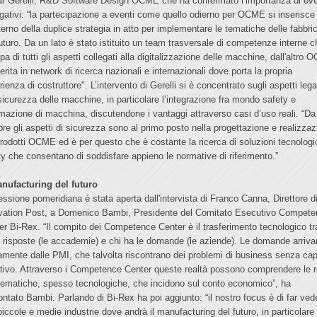
r Gerelli, R&D Software Design OCME che ha confermato l’importanza di eve
lgativi: “la partecipazione a eventi come quello odierno per OCME si inserisce
nterno della duplice strategia in atto per implementare le tematiche delle fabbri
futuro. Da un lato è stato istituito un team trasversale di competenze interne c
a di tutti gli aspetti collegati alla digitalizzazione delle macchine, dall'altro
erita in network di ricerca nazionali e internazionali dove porta la propria
ienza di costruttore". L’intervento di Gerelli si è concentrato sugli aspetti lega
 sicurezza delle macchine, in particolare l’integrazione fra mondo safety e
mazione di macchina, discutendone i vantaggi attraverso casi d’uso reali. “Da
re gli aspetti di sicurezza sono al primo posto nella progettazione e realizza
prodotti OCME ed è per questo che è costante la ricerca di soluzioni tecnolog
ty che consentano di soddisfare appieno le normative di riferimento.”
nufacturing del futuro
essione pomeridiana è stata aperta dall'intervista di Franco Canna, Direttore d
vation Post, a Domenico Bambi, Presidente del Comitato Esecutivo Compet
er Bi-Rex. “Il compito dei Competence Center è il trasferimento tecnologico tr
e risposte (le accademie) e chi ha le domande (le aziende). Le domande arriv
camente dalle PMI, che talvolta riscontrano dei problemi di business senza cap
otivo. Attraverso i Competence Center queste realtà possono comprendere le r
lematiche, spesso tecnologiche, che incidono sul conto economico”, ha
ontato Bambi. Parlando di Bi-Rex ha poi aggiunto: “il nostro focus è di far ved
 piccole e medie industrie dove andrà il manufacturing del futuro, in particolare