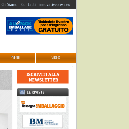
Chi Siamo
Contatti
innovativepress.eu
EVENTI
VIDEO
LE RIVISTE