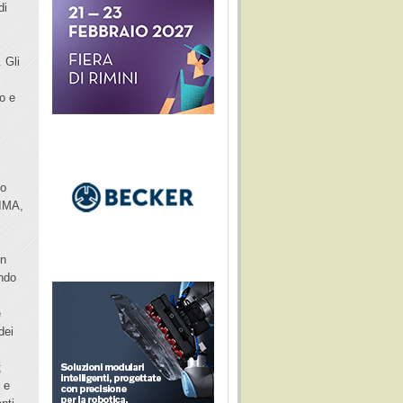
di
 Gli
o e
 o
GIMA,
un
ando
e
dei
;
 e