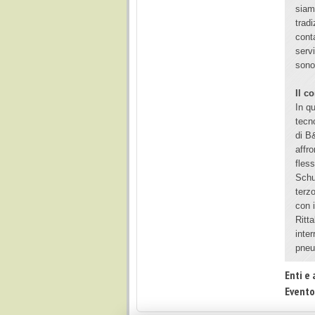
siam
trad
cont
serv
sono
Il co
In qu
tecno
di B
affr
fles
Schu
terz
con 
Ritt
inter
pneu
Enti e 
Evento