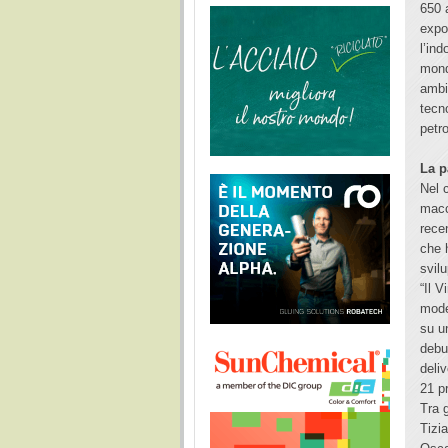
650 
expo
l’in
mond
ambi
tecn
petr
La p
Nel c
macc
rece
che 
svil
“Il 
mode
su un
debu
deli
21 p
Tra 
Tizi