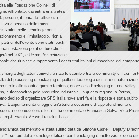
lta alla Fondazione Golinelli di
gna. Affrontato, davanti a una platea
0 persone, il tema dell’efficienza
uttiva a servizio della mass
omization nelle tecnologie per il
ezionamento e l’imballaggio. Non a
 partner dell’evento sono stati Ipack-
 manifestazione per il settore che si
gerà nel 2021, e Ucima, Associazione
onale che riunisce e rappresenta i costruttori italiani di macchine del comparto
 sinergia degli attori coinvolti è nato lo scambio tra le community e il confront
ealtà del processing e packaging e quelle di tecnologie digitali e di automazion
mo molto affezionati a questo territorio, cuore della Packaging e Food Valley
iana, e riconosciuto polo produttivo industriale. In questa regione, a Parma,
amo deciso di organizzare SPS Italia nove anni fa e la risposta è stata subito
tiva. L’appuntamento di oggi è un'ulteriore occasione di approfondimento e
scenza delle eccellenze locali", ha commentato Francesca Selva, Vice Presi
eting & Events Messe Frankfurt Italia.
anoramica del mercato è stata subito data da Simone Castelli, Deputy Directr
a: “Il settore delle tecnologie italiane per il packaging è molto vasto, sono cir