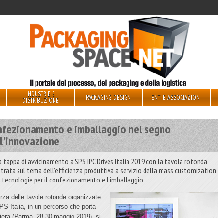
INDUSTRIE E
PACKAGING DESIGN
ENTI E ASSOCIAZIONI
DISTRIBUZIONE
nfezionamento e imballaggio nel segno
ll'innovazione
a tappa di avvicinamento a SPS IPC Drives Italia 2019 con la tavola rotonda
ntrata sul tema dell’efficienza produttiva a servizio della mass customization
e tecnologie per il confezionamento e l’imballaggio.
erza delle tavole rotonde organizzate
PS Italia, in un percorso che porta
 fiera (Parma, 28-30 maggio 2019), si