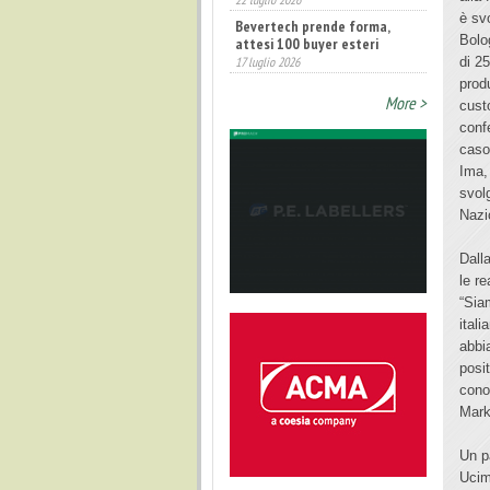
Annunciati i finalisti dei
è svo
Diamonds Awards 2026 di FTA
Bolo
Europe
di 25
14 luglio 2026
prod
More >
cust
conf
caso
Ima,
svol
Nazi
Dalla
le r
“Sia
ital
abbi
posi
cono
Mark
Un p
Ucim