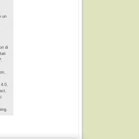
e un
ri di
tati
P,
on,
l
 4.0,
act,
i
ning.