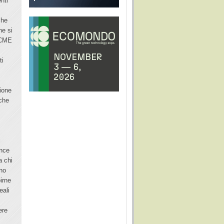
nti
che
he si
 OCME
ti
zione
iche
i
ence
a chi
ano
irne
eali
ere