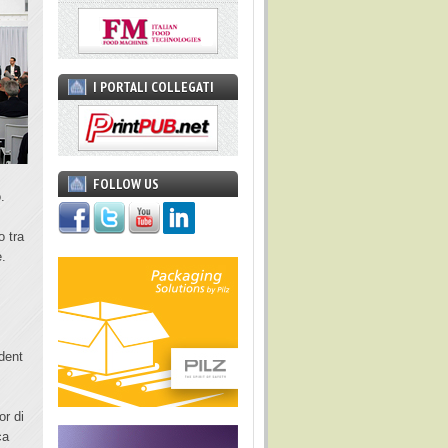
I PORTALI COLLEGATI
FOLLOW US
.
o tra
e.
dent
or di
ca