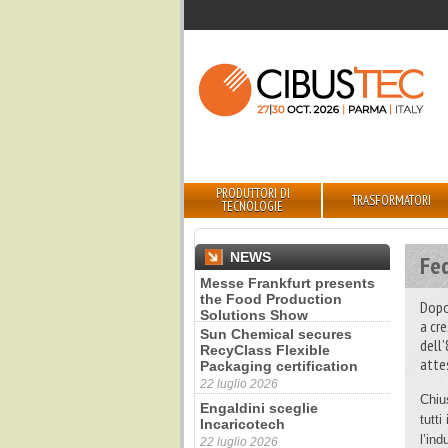
PRODUTTORI DI
TRASFORMATORI
TECNOLOGIE
NEWS
Fed
Sun Chemical secures
RecyClass Flexible
Dopo 
Packaging certification
a cr
22 luglio 2026
dell’
Engaldini sceglie
atte
Incaricotech
22 luglio 2026
Chiu
Annunciati i finalisti dei
tutti
Diamonds Awards 2026 di
l’ind
FTA Europe