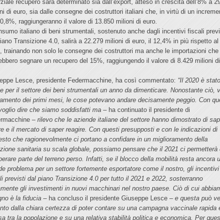
arziale recupero sarà determinato sia dall’export, atteso in crescita dell’8% a 2
ni di euro, sia dalle consegne dei costruttori italiani che, in virtù di un increm
10,8%, raggiungeranno il valore di 13.850 milioni di euro.
nsumo italiano di beni strumentali, sostenuto anche dagli incentivi fiscali previ
iano Transizione 4.0, salirà a 22.279 milioni di euro, il 12,4% in più rispetto al
, trainando non solo le consegne dei costruttori ma anche le importazioni che
ebbero segnare un recupero del 15%, raggiungendo il valore di 8.429 milioni d
.
eppe Lesce, presidente Federmacchine, ha così commentato:
“Il 2020 è stat
e per il settore dei beni strumentali un anno da dimenticare. Nonostante ciò, v
damento dei primi mesi, le cose potevano andare decisamente peggio. Con qu
voglio dire che siamo soddisfatti ma
– ha continuato il presidente di
ermacchine –
rilevo che le aziende italiane del settore hanno dimostrato di sa
re e il mercato di saper reagire. Con questi presupposti e con le indicazioni di
esto che ragionevolmente ci portano a confidare in un miglioramento della
azione sanitaria su scala globale, possiamo pensare che il 2021 ci permetterà 
erare parte del terreno perso. Infatti, se il blocco della mobilità resta ancora 
de problema per un settore fortemente esportatore come il nostro, gli incentivi
li previsti dal piano Transizione 4.0 per tutto il 2021 e 2022, sosterranno
amente gli investimenti in nuovi macchinari nel nostro paese. Ciò di cui abbia
gno è la fiducia
– ha concluso il presidente Giuseppe Lesce –
e questa può ve
anto dalla chiara certezza di poter contare su una campagna vaccinale rapida 
usa tra la popolazione e su una relativa stabilità politica e economica. Per que