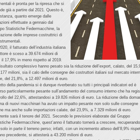
mentali è pronta per la ripresa che si
nde già a partire dal 2021. Questo è,
ostanza, quanto emerge dalle
azioni effettuate a gennaio dal
po Statistiche Federmacchine, la
azione delle imprese costruttrici di
 strumentali.
020, il fatturato dell’industria italiana
ettore è sceso a 39.674 milioni di
, il 17,9% in meno rispetto al 2019.
risultato complessivo hanno pesato sia la riduzione dell’export, calato, del 15
177 milioni, sia il calo delle consegne dei costruttori italiani sul mercato inter
e, del 21,8%, a 12.497 milioni di euro.
etto della pandemia si è dunque riverberato su tutti i principali indicatori ed è
rso particolarmente pesante sull’andamento del consumo interno che ha regis
rollo del 22,6%, attestandosi a 19.826 milioni di euro. La riduzione della dom
iana di nuovi macchinari ha avuto un impatto pesante non solo sulle consegne
rne ma anche sulle importazioni calate, del 23,9%, a 7.329 milioni di euro.
erente sarà il tenore del 2021. Secondo le previsioni elaborate dal Gruppo
istiche Federmacchine, quest’anno il fatturato tornerà a crescere, recuperand
solo in parte il terreno perso; infatti, con un incremento atteso dell’8,9% rispe
anno precedente, si attesterà a 43.200 milioni di euro.