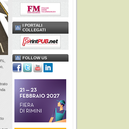
I PORTALI
COLLEGATI
FOLLOW US
,9%,
no,
trato
anda
o
tto