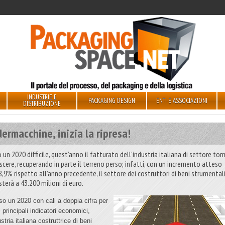
INDUSTRIE E
PACKAGING DESIGN
ENTI E ASSOCIAZIONI
DISTRIBUZIONE
ermacchine, inizia la ripresa!
un 2020 difficile, quest’anno il fatturato dell’industria italiana di settore tor
escere, recuperando in parte il terreno perso; infatti, con un incremento atteso
8,9% rispetto all’anno precedente, il settore dei costruttori di beni strumentali
sterà a 43.200 milioni di euro.
so un 2020 con cali a doppia cifra per
 i principali indicatori economici,
ustria italiana costruttrice di beni