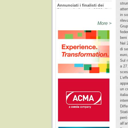
stru
14 luglio 2026
atte
in s
rilev
More >
Grup
feder
beni
Nel 2
di s
euro
Sul 
a 27.
sces
L’eff
appa
un c
ital
inte
Diff
Stat
però 
all’