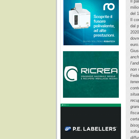
Il p
milio
del 
Il co
dal p
2020
dovr
euro
Gius
anch
l’an
non 
Fed
tene
cont
situ
recup
gran
fisca
cert
biso
solt
diff