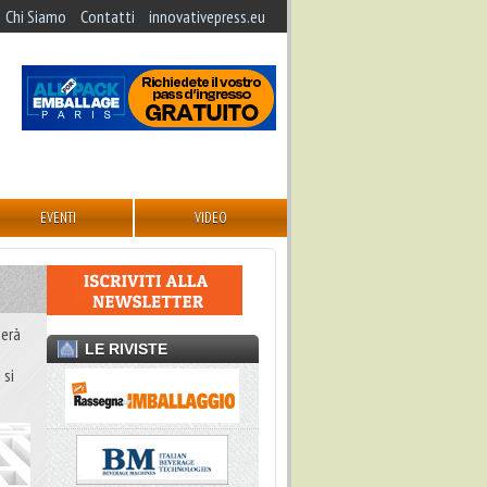
Chi Siamo
Contatti
innovativepress.eu
EVENTI
VIDEO
nerà
LE RIVISTE
 si