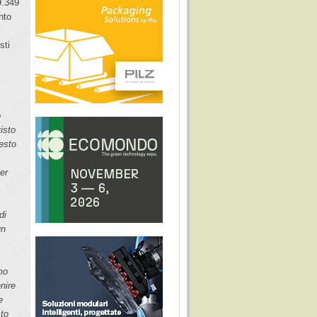
9.349
ento
sti
i
o
isto
esto
per
di
un
mo
nire
e
sto