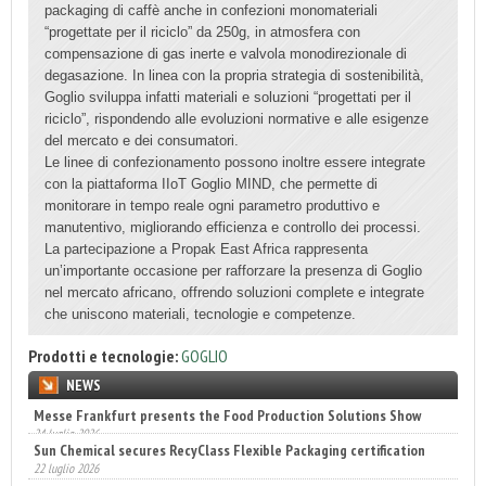
packaging di caffè anche in confezioni monomateriali
“progettate per il riciclo” da 250g, in atmosfera con
compensazione di gas inerte e valvola monodirezionale di
degasazione. In linea con la propria strategia di sostenibilità,
Goglio sviluppa infatti materiali e soluzioni “progettati per il
riciclo”, rispondendo alle evoluzioni normative e alle esigenze
del mercato e dei consumatori.
Le linee di confezionamento possono inoltre essere integrate
con la piattaforma IIoT Goglio MIND, che permette di
monitorare in tempo reale ogni parametro produttivo e
manutentivo, migliorando efficienza e controllo dei processi.
La partecipazione a Propak East Africa rappresenta
un’importante occasione per rafforzare la presenza di Goglio
nel mercato africano, offrendo soluzioni complete e integrate
che uniscono materiali, tecnologie e competenze.
Prodotti e tecnologie:
GOGLIO
NEWS
Sun Chemical secures RecyClass Flexible Packaging certification
22 luglio 2026
Engaldini sceglie Incaricotech
22 luglio 2026