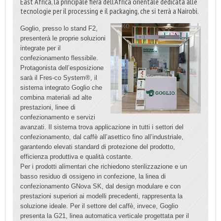
East Africa, la principale fiera dell’Africa orientale dedicata alle
tecnologie per il processing e il packaging, che si terrà a Nairobi.
Goglio, presso lo stand F2,
presenterà le proprie soluzioni
integrate per il
confezionamento flessibile.
Protagonista dell’esposizione
sarà il Fres-co System®, il
sistema integrato Goglio che
combina materiali ad alte
prestazioni, linee di
confezionamento e servizi
avanzati. Il sistema trova applicazione in tutti i settori del
confezionamento, dal caffè all’asettico fino all’industriale,
garantendo elevati standard di protezione del prodotto,
efficienza produttiva e qualità costante.
Per i prodotti alimentari che richiedono sterilizzazione e un
basso residuo di ossigeno in confezione, la linea di
confezionamento GNova SK, dal design modulare e con
prestazioni superiori ai modelli precedenti, rappresenta la
soluzione ideale. Per il settore del caffè, invece, Goglio
presenta la G21, linea automatica verticale progettata per il