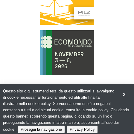
Questo sito o gli strumenti terzi da questo utilizzati si avvalgono
X
di cookie necessari al funzionamento ed utili alle finalità
illustrate nella cookie policy. Se vuoi saperne di più o negare il
consenso a tutti o ad alcuni cookie, consulta la cookie policy. Chiudendo
© Copyright 2026. Packagingspace.net - Il portale del packaging - N.ro Iscrizione ROC 35480 -
Privacy policy
questo banner, scorrendo questa pagina, cliccando su un link o
proseguendo la navigazione in altra maniera, acconsenti all’uso dei
cookie.
Prosegui la navigazione
Privacy Policy