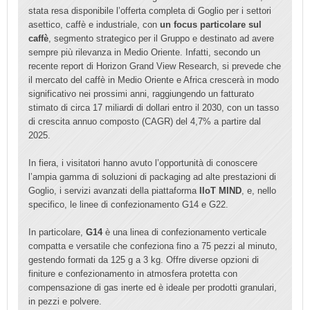
stata resa disponibile l’offerta completa di Goglio per i settori
asettico, caffè e industriale, con
un focus particolare sul
caffè
, segmento strategico per il Gruppo e destinato ad avere
sempre più rilevanza in Medio Oriente. Infatti, secondo un
recente report di Horizon Grand View Research, si prevede che
il mercato del caffè in Medio Oriente e Africa crescerà in modo
significativo nei prossimi anni, raggiungendo un fatturato
stimato di circa 17 miliardi di dollari entro il 2030, con un tasso
di crescita annuo composto (CAGR) del 4,7% a partire dal
2025.
In fiera, i visitatori hanno avuto l’opportunità di conoscere
l’ampia gamma di soluzioni di packaging ad alte prestazioni di
Goglio, i servizi avanzati della piattaforma
IIoT MIND
, e, nello
specifico, le linee di confezionamento G14 e G22.
In particolare,
G14
è una linea di confezionamento verticale
compatta e versatile che confeziona fino a 75 pezzi al minuto,
gestendo formati da 125 g a 3 kg. Offre diverse opzioni di
finiture e confezionamento in atmosfera protetta con
compensazione di gas inerte ed è ideale per prodotti granulari,
in pezzi e polvere.