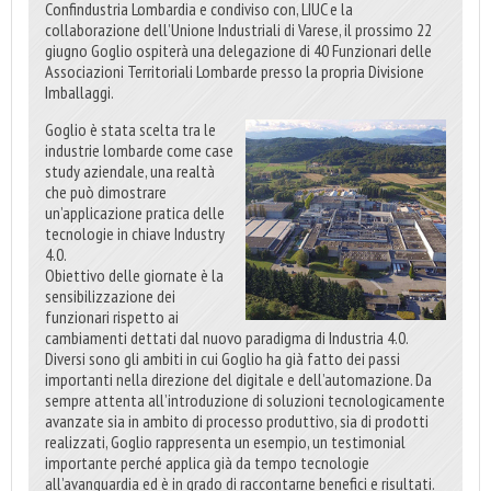
Confindustria Lombardia e condiviso con, LIUC e la
collaborazione dell’Unione Industriali di Varese, il prossimo 22
giugno Goglio ospiterà una delegazione di 40 Funzionari delle
Associazioni Territoriali Lombarde presso la propria Divisione
Imballaggi.
Goglio è stata scelta tra le
industrie lombarde come case
study aziendale, una realtà
che può dimostrare
un’applicazione pratica delle
tecnologie in chiave Industry
4.0.
Obiettivo delle giornate è la
sensibilizzazione dei
funzionari rispetto ai
cambiamenti dettati dal nuovo paradigma di Industria 4.0.
Diversi sono gli ambiti in cui Goglio ha già fatto dei passi
importanti nella direzione del digitale e dell’automazione. Da
sempre attenta all’introduzione di soluzioni tecnologicamente
avanzate sia in ambito di processo produttivo, sia di prodotti
realizzati, Goglio rappresenta un esempio, un testimonial
importante perché applica già da tempo tecnologie
all’avanguardia ed è in grado di raccontarne benefici e risultati.