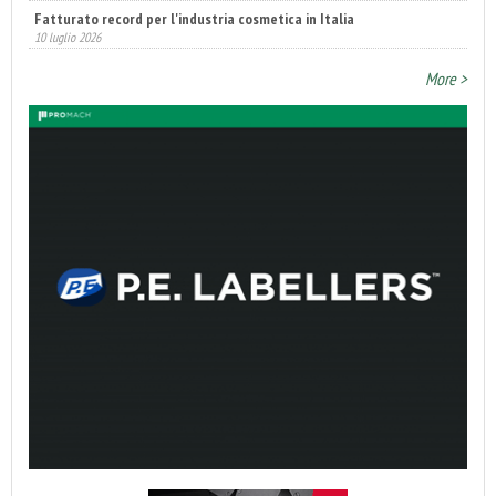
Fatturato record per l'industria cosmetica in Italia
10 luglio 2026
More >