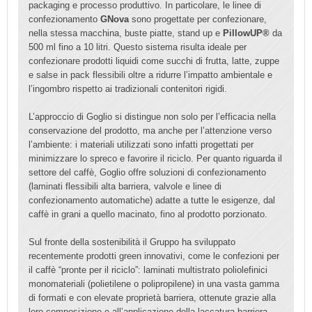
packaging e processo produttivo. In particolare, le linee di
confezionamento
GNova
sono progettate per confezionare,
nella stessa macchina, buste piatte, stand up e
PillowUP®
da
500 ml fino a 10 litri. Questo sistema risulta ideale per
confezionare prodotti liquidi come succhi di frutta, latte, zuppe
e salse in pack flessibili oltre a ridurre l’impatto ambientale e
l’ingombro rispetto ai tradizionali contenitori rigidi.
L’approccio di Goglio si distingue non solo per l’efficacia nella
conservazione del prodotto, ma anche per l’attenzione verso
l’ambiente: i materiali utilizzati sono infatti progettati per
minimizzare lo spreco e favorire il riciclo. Per quanto riguarda il
settore del caffè, Goglio offre soluzioni di confezionamento
(laminati flessibili alta barriera, valvole e linee di
confezionamento automatiche) adatte a tutte le esigenze, dal
caffè in grani a quello macinato, fino al prodotto porzionato.
Sul fronte della sostenibilità il Gruppo ha sviluppato
recentemente prodotti green innovativi, come le confezioni per
il caffè “pronte per il riciclo”: laminati multistrato poliolefinici
monomateriali (polietilene o polipropilene) in una vasta gamma
di formati e con elevate proprietà barriera, ottenute grazie alla
loro composizione e all’applicazione della laccatura barriera