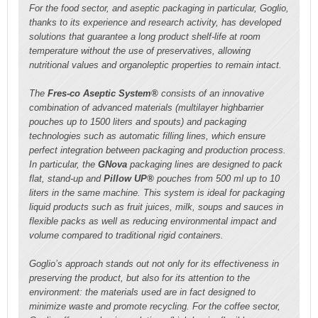
For the food sector, and aseptic packaging in particular, Goglio,
thanks to its experience and research activity, has developed
solutions that guarantee a long product shelf-life at room
temperature without the use of preservatives, allowing
nutritional values and organoleptic properties to remain intact.
The
Fres-co Aseptic System®
consists of an innovative
combination of advanced materials (multilayer highbarrier
pouches up to 1500 liters and spouts) and packaging
technologies such as automatic filling lines, which ensure
perfect integration between packaging and production process.
In particular, the
GNova
packaging lines are designed to pack
flat, stand-up and
Pillow UP®
pouches from 500 ml up to 10
liters in the same machine. This system is ideal for packaging
liquid products such as fruit juices, milk, soups and sauces in
flexible packs as well as reducing environmental impact and
volume compared to traditional rigid containers.
Goglio’s approach stands out not only for its effectiveness in
preserving the product, but also for its attention to the
environment: the materials used are in fact designed to
minimize waste and promote recycling. For the coffee sector,