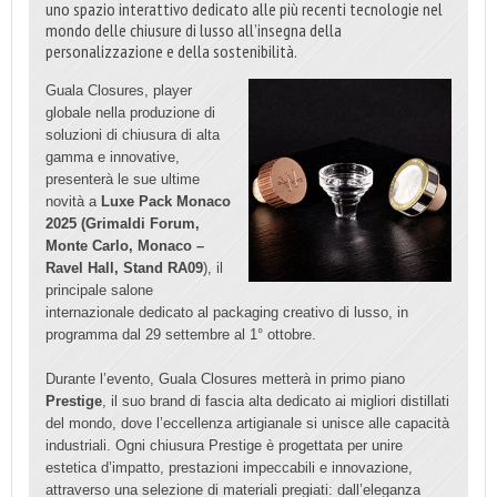
uno spazio interattivo dedicato alle più recenti tecnologie nel
mondo delle chiusure di lusso all’insegna della
personalizzazione e della sostenibilità.
Guala Closures, player
globale nella produzione di
soluzioni di chiusura di alta
gamma e innovative,
presenterà le sue ultime
novità a
Luxe Pack Monaco
2025 (Grimaldi Forum,
Monte Carlo, Monaco –
Ravel Hall, Stand RA09
), il
principale salone
internazionale dedicato al packaging creativo di lusso, in
programma dal 29 settembre al 1° ottobre.
Durante l’evento, Guala Closures metterà in primo piano
Prestige
, il suo brand di fascia alta dedicato ai migliori distillati
del mondo, dove l’eccellenza artigianale si unisce alle capacità
industriali. Ogni chiusura Prestige è progettata per unire
estetica d’impatto, prestazioni impeccabili e innovazione,
attraverso una selezione di materiali pregiati: dall’eleganza