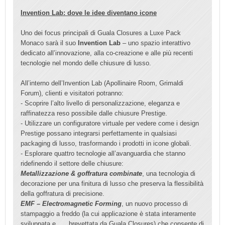
Invention Lab: dove le idee diventano icone
Uno dei focus principali di Guala Closures a Luxe Pack
Monaco sarà il suo
Invention Lab
– uno spazio interattivo
dedicato all’innovazione, alla co-creazione e alle più recenti
tecnologie nel mondo delle chiusure di lusso.
All’interno dell’Invention Lab (Apollinaire Room, Grimaldi
Forum), clienti e visitatori potranno:
- Scoprire l’alto livello di personalizzazione, eleganza e
raffinatezza reso possibile dalle chiusure Prestige.
- Utilizzare un configuratore virtuale per vedere come i design
Prestige possano integrarsi perfettamente in qualsiasi
packaging di lusso, trasformando i prodotti in icone globali.
- Esplorare quattro tecnologie all’avanguardia che stanno
ridefinendo il settore delle chiusure:
Metallizzazione & goffratura combinate
, una tecnologia di
decorazione per una finitura di lusso che preserva la flessibilità
della goffratura di precisione.
EMF – Electromagnetic Forming
, un nuovo processo di
stampaggio a freddo (la cui applicazione è stata interamente
sviluppata e
brevettata da Guala Closures) che consente di