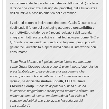
senza tempo del legno alla ricercatezza dello zamak (una lega
di zinco che valorizza il design del prodotto), dalla brillantezza
dell’alluminio al fascino artistico della ceramica.
I visitatori potranno inoltre scoprire come Guala Closures stia
ridefinendo il futuro del packaging attraverso
sostenibilità e
connettività digitale
. Le più recenti soluzioni dell’azienda
integrano infatti sostenibilità e smart technologies come NFC e
QR code, consentendo ai brand di proteggere i propri prodotti,
garantirne l’autenticità e aprire nuovi canali di interazione con i
consumatori.
“Luxe Pack Monaco è il palcoscenico ideale per mostrare
come Guala Closures sia in grado di unire innovazione, design
e sostenibilità per creare chiusure di alta gamma che
accompagnano i brand nella loro trasformazione in icone
globali”,
ha dichiarato
Andrea Lodetti, CEO di Guala
Closures Group.
“Il nostro approccio si basa sulla co-
invenzione: progettiamo e sviluppiamo prodotti e sistemi su
misura insieme ai clienti, trasformando la loro visione in
soluzioni industriali che valorizzano l’esperienza del
consumatore”.