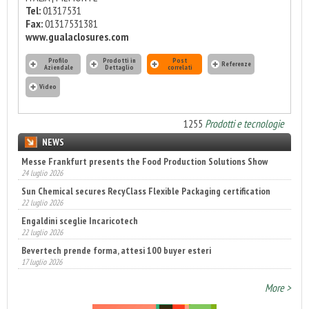
Tel:
01317531
Fax:
01317531381
www.gualaclosures.com
Profilo
Prodotti in
Post
Referenze
Aziendale
Dettaglio
correlati
Video
1255
Prodotti e tecnologie
NEWS
Messe Frankfurt presents the Food Production Solutions Show
24 luglio 2026
Sun Chemical secures RecyClass Flexible Packaging certification
22 luglio 2026
Engaldini sceglie Incaricotech
22 luglio 2026
Bevertech prende forma, attesi 100 buyer esteri
17 luglio 2026
Annunciati i finalisti dei Diamonds Awards 2026 di FTA Europe
14 luglio 2026
More >