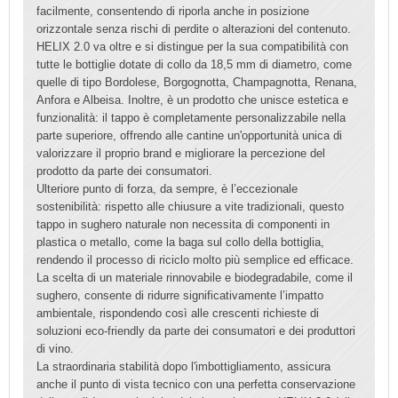
facilmente, consentendo di riporla anche in posizione
orizzontale senza rischi di perdite o alterazioni del contenuto.
HELIX 2.0 va oltre e si distingue per la sua compatibilità con
tutte le bottiglie dotate di collo da 18,5 mm di diametro, come
quelle di tipo Bordolese, Borgognotta, Champagnotta, Renana,
Anfora e Albeisa. Inoltre, è un prodotto che unisce estetica e
funzionalità: il tappo è completamente personalizzabile nella
parte superiore, offrendo alle cantine un'opportunità unica di
valorizzare il proprio brand e migliorare la percezione del
prodotto da parte dei consumatori.
Ulteriore punto di forza, da sempre, è l’eccezionale
sostenibilità: rispetto alle chiusure a vite tradizionali, questo
tappo in sughero naturale non necessita di componenti in
plastica o metallo, come la baga sul collo della bottiglia,
rendendo il processo di riciclo molto più semplice ed efficace.
La scelta di un materiale rinnovabile e biodegradabile, come il
sughero, consente di ridurre significativamente l’impatto
ambientale, rispondendo così alle crescenti richieste di
soluzioni eco-friendly da parte dei consumatori e dei produttori
di vino.
La straordinaria stabilità dopo l'imbottigliamento, assicura
anche il punto di vista tecnico con una perfetta conservazione