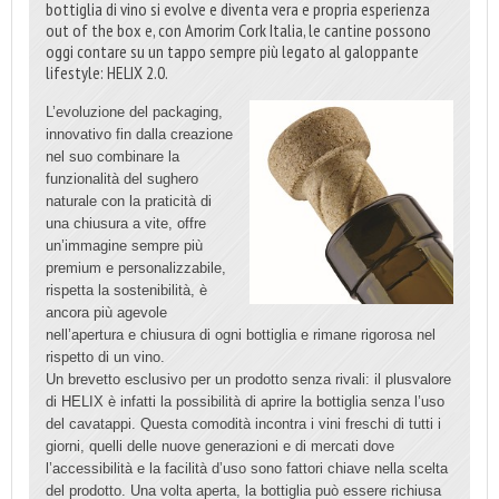
bottiglia di vino si evolve e diventa vera e propria esperienza
out of the box e, con Amorim Cork Italia, le cantine possono
oggi contare su un tappo sempre più legato al galoppante
lifestyle: HELIX 2.0.
L’evoluzione del packaging,
innovativo fin dalla creazione
nel suo combinare la
funzionalità del sughero
naturale con la praticità di
una chiusura a vite, offre
un’immagine sempre più
premium e personalizzabile,
rispetta la sostenibilità, è
ancora più agevole
nell’apertura e chiusura di ogni bottiglia e rimane rigorosa nel
rispetto di un vino.
Un brevetto esclusivo per un prodotto senza rivali: il plusvalore
di HELIX è infatti la possibilità di aprire la bottiglia senza l’uso
del cavatappi. Questa comodità incontra i vini freschi di tutti i
giorni, quelli delle nuove generazioni e di mercati dove
l’accessibilità e la facilità d’uso sono fattori chiave nella scelta
del prodotto. Una volta aperta, la bottiglia può essere richiusa