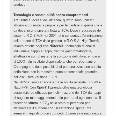
produce.
Tecnologia e sostenibilità senza compromessi
Tra i tanti successi dell’azienda, quattro sono i pilastri
attorno a cui ruota la proposta per le cantine in quella che è
da decenni una spietata lotta al TCA. Dopo il successo del
sistema R.O.S.A.® nel 2004, che consentiva l’eliminazione
delle tracce di TCA dalla granina, e R.O.S.A. High Tech®,
quanto ottiene oggi con
NDtech®
, tecnologia di analisi
individuale, tappo a tappo, tramite gascromatografia,
effettuabile su richiesta, è la soluzione definitiva, efficace
al 100%. Un risultato disponibile anche per Spumanti e
Champagne e dalle possibilità di personalizzazione ad alta
definizione con la massima purezza sensoriale garantita
nell’esclusiva versione ICON.
Nel 2022 si sono affacciate tra le novità aziendali Xpür® e
Naturity®. Con
Xpür®
l’azienda offre una tecnologia
sostenibile ed efficace per l’eliminazione del TCA dai tappi
di sughero microagglomerati, alla portata di ogni cantina. Il
processo sfrutta la CO
nello stato supercritico per
2
attraversare il sughero con un’estrazione spinta, ma
sempre in equilibrio con i concetti di purezza e naturalezza,