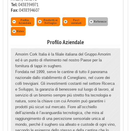
Tel:
0438394971
Fax:
0438394607
Profilo
Prodotti in
Post
Referenze
Aziendale
Dettaglio
correlati
Video
Profilo Aziendale
Amorim Cork Italia è la filiale italiana del Gruppo Amorim
ed è un punto di riferimento nel nostro Paese per la
fornitura di tappi in sughero.
Fondata nel 1999, serve le cantine di tutto il panorama
nazionale dallo stabilimento di Conegliano, nel cuore dei
colli trevigiani. Gli investimenti costanti nel settore Ricerca
e Sviluppo, la garanzia di benessere sul luogo di lavoro, al
servizio di un binomio sempre più stretto fra tecnologia e
natura, sono la chiave con cui Amorim può garantire i
prodotti più sicuri sul mercato. Fiore all’occhiello
dell’azienda è l’avanguardia tecnologica, che mira al
raggiungimento di una percezione sensoriale unica al
mondo, perché il sughero sia alleato e custode di ogni vino,
secondo le esigenze dello stesso e della cantina che lo