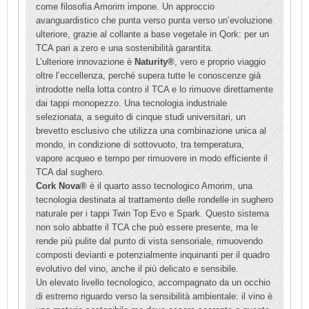
come filosofia Amorim impone. Un approccio
avanguardistico che punta verso punta verso un’evoluzione
ulteriore, grazie al collante a base vegetale in Qork: per un
TCA pari a zero e una sostenibilità garantita.
L’ulteriore innovazione è
Naturity®
, vero e proprio viaggio
oltre l’eccellenza, perché supera tutte le conoscenze già
introdotte nella lotta contro il TCA e lo rimuove direttamente
dai tappi monopezzo. Una tecnologia industriale
selezionata, a seguito di cinque studi universitari, un
brevetto esclusivo che utilizza una combinazione unica al
mondo, in condizione di sottovuoto, tra temperatura,
vapore acqueo e tempo per rimuovere in modo efficiente il
TCA dal sughero.
Cork Nova®
è il quarto asso tecnologico Amorim, una
tecnologia destinata al trattamento delle rondelle in sughero
naturale per i tappi Twin Top Evo e Spark. Questo sistema
non solo abbatte il TCA che può essere presente, ma le
rende più pulite dal punto di vista sensoriale, rimuovendo
composti devianti e potenzialmente inquinanti per il quadro
evolutivo del vino, anche il più delicato e sensibile.
Un elevato livello tecnologico, accompagnato da un occhio
di estremo riguardo verso la sensibilità ambientale: il vino è