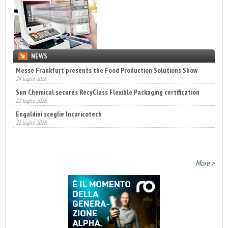
NEWS
Messe Frankfurt presents the Food Production Solutions Show
Sun Chemical secures RecyClass Flexible Packaging certification
24 luglio 2026
22 luglio 2026
Engaldini sceglie Incaricotech
22 luglio 2026
Annunciati i finalisti dei Diamonds Awards 2026 di FTA Europe
14 luglio 2026
More >