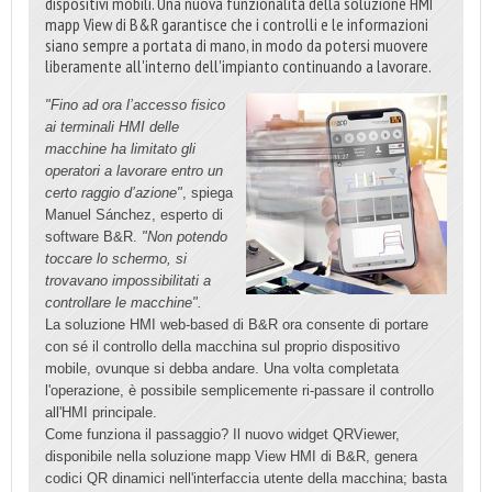
dispositivi mobili. Una nuova funzionalità della soluzione HMI
mapp View di B&R garantisce che i controlli e le informazioni
siano sempre a portata di mano, in modo da potersi muovere
liberamente all'interno dell'impianto continuando a lavorare.
"Fino ad ora l’accesso fisico
ai terminali HMI delle
macchine ha limitato gli
operatori a lavorare entro un
certo raggio d’azione"
, spiega
Manuel Sánchez, esperto di
software B&R.
"Non potendo
toccare lo schermo, si
trovavano impossibilitati a
controllare le macchine".
La soluzione HMI web-based di B&R ora consente di portare
con sé il controllo della macchina sul proprio dispositivo
mobile, ovunque si debba andare. Una volta completata
l'operazione, è possibile semplicemente ri-passare il controllo
all'HMI principale.
Come funziona il passaggio? Il nuovo widget QRViewer,
disponibile nella soluzione mapp View HMI di B&R, genera
codici QR dinamici nell'interfaccia utente della macchina; basta