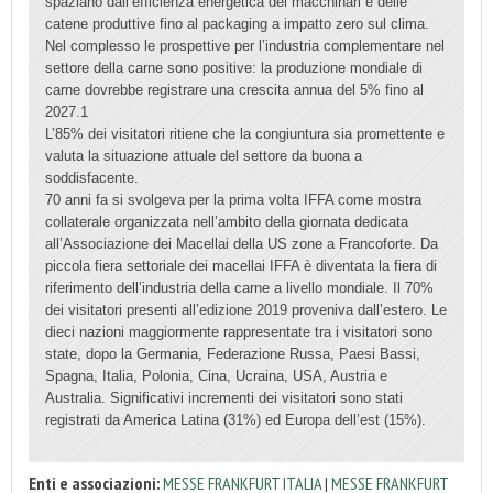
spaziano dall’efficienza energetica dei macchinari e delle
catene produttive fino al packaging a impatto zero sul clima.
Nel complesso le prospettive per l’industria complementare nel
settore della carne sono positive: la produzione mondiale di
carne dovrebbe registrare una crescita annua del 5% fino al
2027.1
L’85% dei visitatori ritiene che la congiuntura sia promettente e
valuta la situazione attuale del settore da buona a
soddisfacente.
70 anni fa si svolgeva per la prima volta IFFA come mostra
collaterale organizzata nell’ambito della giornata dedicata
all’Associazione dei Macellai della US zone a Francoforte. Da
piccola fiera settoriale dei macellai IFFA è diventata la fiera di
riferimento dell’industria della carne a livello mondiale. Il 70%
dei visitatori presenti all’edizione 2019 proveniva dall’estero. Le
dieci nazioni maggiormente rappresentate tra i visitatori sono
state, dopo la Germania, Federazione Russa, Paesi Bassi,
Spagna, Italia, Polonia, Cina, Ucraina, USA, Austria e
Australia. Significativi incrementi dei visitatori sono stati
registrati da America Latina (31%) ed Europa dell’est (15%).
Enti e associazioni:
MESSE FRANKFURT ITALIA
|
MESSE FRANKFURT