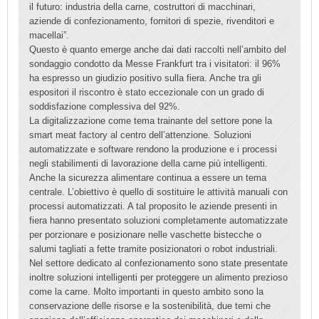
il futuro: industria della carne, costruttori di macchinari,
aziende di confezionamento, fornitori di spezie, rivenditori e
macellai”.
Questo è quanto emerge anche dai dati raccolti nell’ambito del
sondaggio condotto da Messe Frankfurt tra i visitatori: il 96%
ha espresso un giudizio positivo sulla fiera. Anche tra gli
espositori il riscontro è stato eccezionale con un grado di
soddisfazione complessiva del 92%.
La digitalizzazione come tema trainante del settore pone la
smart meat factory al centro dell’attenzione. Soluzioni
automatizzate e software rendono la produzione e i processi
negli stabilimenti di lavorazione della carne più intelligenti.
Anche la sicurezza alimentare continua a essere un tema
centrale. L’obiettivo è quello di sostituire le attività manuali con
processi automatizzati. A tal proposito le aziende presenti in
fiera hanno presentato soluzioni completamente automatizzate
per porzionare e posizionare nelle vaschette bistecche o
salumi tagliati a fette tramite posizionatori o robot industriali.
Nel settore dedicato al confezionamento sono state presentate
inoltre soluzioni intelligenti per proteggere un alimento prezioso
come la carne. Molto importanti in questo ambito sono la
conservazione delle risorse e la sostenibilità, due temi che