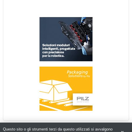
Questo sito o gli strumenti terzi da questo utilizzati si avvalgono