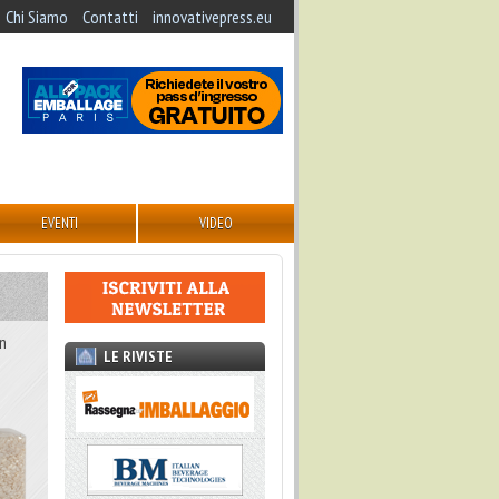
Chi Siamo
Contatti
innovativepress.eu
EVENTI
VIDEO
in
LE RIVISTE