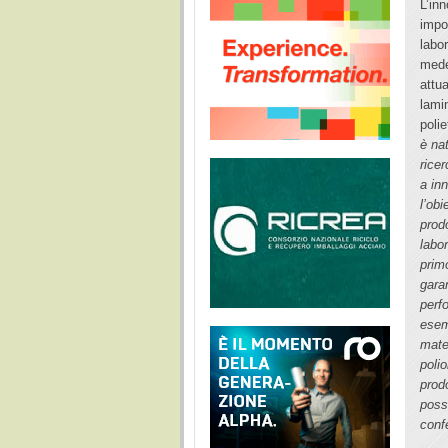
L’in
impo
labo
mede
attu
lami
poli
è nat
rice
a inn
l’obi
prodo
labo
prim
garan
perf
esem
mater
poli
prod
poss
conf