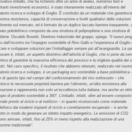
novativo imballo, che ha richiesto oltre un anno di analisi, numerosi test e
rtanti investimenti economici, è stato interamente realizzato all’interno del
ratorio ricerca e sviluppo di Goglio. È costituito da un materiale che garantisce
sima resistenza, capacità di conservazione e livelli qualitativi delle soluzioni
almente sul mercato, ed è formato da un duplice laccato barriera trasparente, 
nato poliolefinico composto da una struttura di polipropilene e una struttura di
etilene. Osvaldo Bosetti, Direttore Industriale del gruppo, spiega:
“Il nuovo pro
o dall’incontro tra l’impegno sostenibile di Riso Gallo e l’esperienza di Goglio 
rcare e sviluppare soluzioni per l’imballaggio sempre più all’avanguardia. La sp
ovare è, infatti, un aspetto distintivo dell’attività di Goglio, che si pone da se
ettivo di garantire la massima efficienza dei processi e la migliore qualità dei 
tti. Nel caso specifico, il risultato che abbiamo ottenuto, realizzato nel nostr
ratorio ricerca e sviluppo, è un packaging eco sostenibile a base poliolefinica –
o di questo tipo nel campo del confezionamento del riso sottovuoto – che
tisce le necessarie proprietà barriera per l’alimento, un’alta resistenza alla
orazione e rappresenta non solo un’eccellenza tutta italiana, ma anche un ott
pio di prodotto sostenibile a 360°. L’imballo, infatti, oltre ad essere composto
iale pronto al riciclo e al riutilizzo – in quanto riconosciuto come materiale
olefinico dai moderni impianti di riciclo e correttamente recuperato – è anche
otto in modo da generare un ridotto impatto energetico. Le emissioni di CO2
ono arrivare, infatti, fino al 25% in meno rispetto alla realizzazione di una
ezione tradizionale”
.