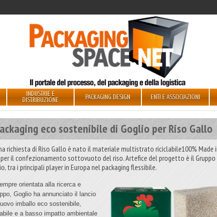
INDUSTRIE E
PACKAGING DESIGN
ENTI E ASSOCIAZIONI
DISTRIBUZIONE
packaging eco sostenibile di Goglio per Riso Gallo
na richiesta di Riso Gallo è nato il materiale multistrato riciclabile100% Made 
y per il confezionamento sottovuoto del riso. Artefice del progetto è il Gruppo
o, tra i principali player in Europa nel packaging flessibile.
empre orientata alla ricerca e
uppo, Goglio ha annunciato il lancio
nuovo imballo eco sostenibile,
clabile e a basso impatto ambientale