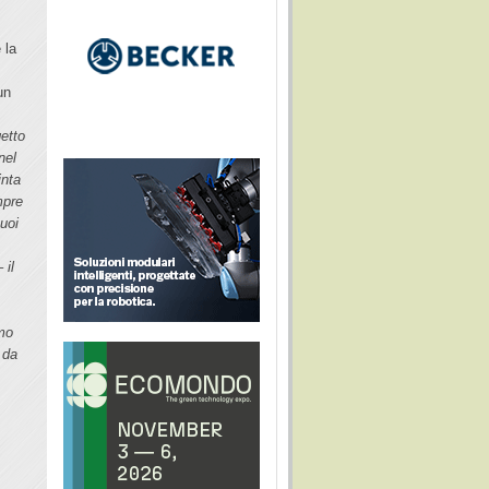
 la
un
getto
nel
inta
mpre
suoi
o
 il
imo
 da