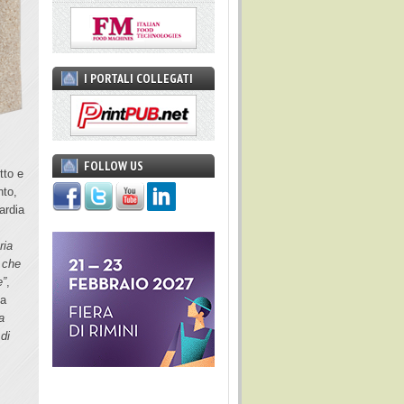
I PORTALI COLLEGATI
FOLLOW US
tto e
nto,
ardia
ria
i che
e”
,
la
a
di