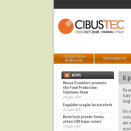
PRODUTTORI DI
TRASFORMATORI
TECNOLOGIE
NEWS
Il 
Messe Frankfurt presents
the Food Production
Da u
Solutions Show
Ital
24 luglio 2026
Gogli
Engaldini sceglie Incaricotech
22 luglio 2026
Da s
Bevertech prende forma,
svil
attesi 100 buyer esteri
del 
17 luglio 2026
rici