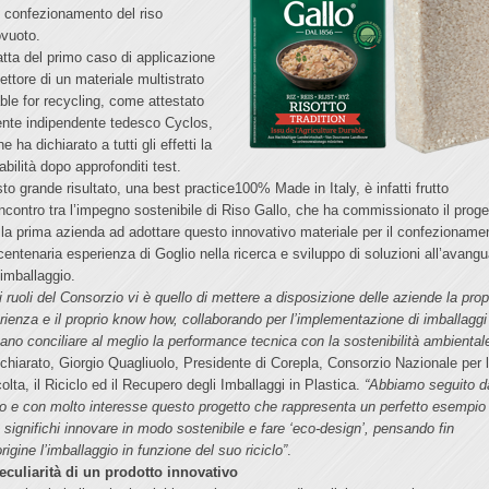
il confezionamento del riso
ovuoto.
ratta del primo caso di applicazione
ettore di un materiale multistrato
able for recycling, come attestato
’ente indipendente tedesco Cyclos,
e ha dichiarato a tutti gli effetti la
labilità dopo approfonditi test.
to grande risultato, una best practice100% Made in Italy, è infatti frutto
’incontro tra l’impegno sostenibile di Riso Gallo, che ha commissionato il proge
 la prima azienda ad adottare questo innovativo materiale per il confezioname
 centenaria esperienza di Goglio nella ricerca e sviluppo di soluzioni all’avangu
’imballaggio.
i ruoli del Consorzio vi è quello di mettere a disposizione delle aziende la prop
rienza e il proprio know how, collaborando per l’implementazione di imballagg
ano conciliare al meglio la performance tecnica con la sostenibilità ambiental
ichiarato, Giorgio Quagliuolo, Presidente di Corepla, Consorzio Nazionale per 
olta, il Riciclo ed il Recupero degli Imballaggi in Plastica.
“Abbiamo seguito d
no e con molto interesse questo progetto che rappresenta un perfetto esempio 
 significhi innovare in modo sostenibile e fare ‘eco-design’, pensando fin
origine l’imballaggio in funzione del suo riciclo”
.
eculiarità di un prodotto innovativo