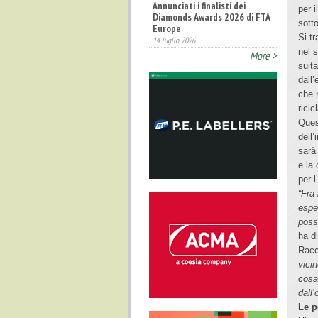
Annunciati i finalisti dei
per 
Diamonds Awards 2026 di FTA
sott
Europe
Si t
14 luglio 2026
nel s
More >
Fatturato record per
suit
l'industria cosmetica in Italia
10 luglio 2026
dall
che n
ricic
Ques
dell
sarà
e la
per l
“Fra 
espe
poss
ha d
Racc
vici
cosa
dall’
Le p