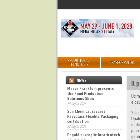
PRODUTTORI DI
TRASFORMATORI
TECNOLOGIE
NEWS
Il
Sun Chemical secures
RecyClass Flexible Packaging
Ucim
certification
e de
22 luglio 2026
Engaldini sceglie Incaricotech
Sta p
22 luglio 2026
Upak
dedic
Bevertech prende forma,
attesi 100 buyer esteri
pack
17 luglio 2026
genn