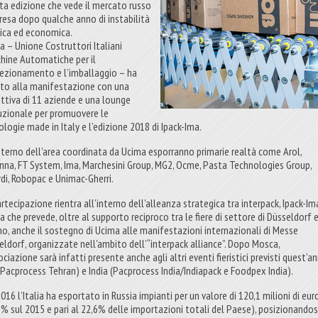
ta edizione che vede il mercato russo
ipresa dopo qualche anno di instabilità
tica ed economica.
a – Unione Costruttori Italiani
hine Automatiche per il
ezionamento e l’imballaggio – ha
ito alla manifestazione con una
ettiva di 11 aziende e una lounge
tuzionale per promuovere le
ologie made in Italy e l’edizione 2018 di Ipack-Ima.
interno dell’area coordinata da Ucima esporranno primarie realtà come Arol,
nna, FT System, Ima, Marchesini Group, MG2, Ocme, Pasta Technologies Group,
rdi, Robopac e Unimac-Gherri.
rtecipazione rientra all’interno dell’alleanza strategica tra interpack, Ipack-Im
a che prevede, oltre al supporto reciproco tra le fiere di settore di Düsseldorf 
no, anche il sostegno di Ucima alle manifestazioni internazionali di Messe
eldorf, organizzate nell'ambito dell’“interpack alliance”. Dopo Mosca,
ociazione sarà infatti presente anche agli altri eventi fieristici previsti quest’a
 (Pacprocess Tehran) e India (Pacprocess India/Indiapack e Foodpex India).
016 l’Italia ha esportato in Russia impianti per un valore di 120,1 milioni di eur
1% sul 2015 e pari al 22,6% delle importazioni totali del Paese), posizionandos