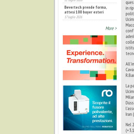
ques
Annunciati i finalisti dei
Diamonds Awards 2026 di FTA
in r
Europe
poli
14 luglio 2026
Ucim
Macc
More >
conf
ader
coll
isti
tecn
All’
Cava
R.Ba
La pa
Ucim
Mila
Düss
l’ass
Iran
Nel 2
(+3,