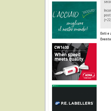
seco
Incor
posto
(+22
Enti e 
Evento