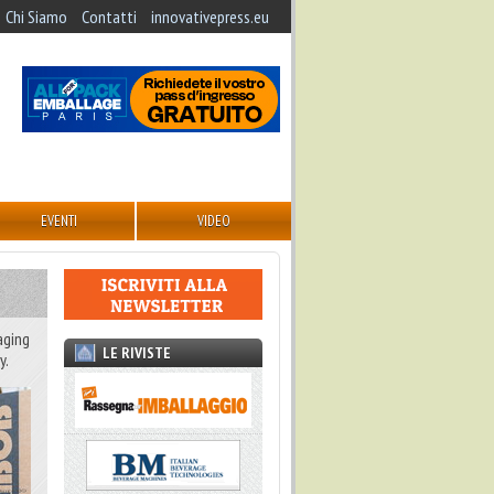
Chi Siamo
Contatti
innovativepress.eu
EVENTI
VIDEO
aging
LE RIVISTE
y.