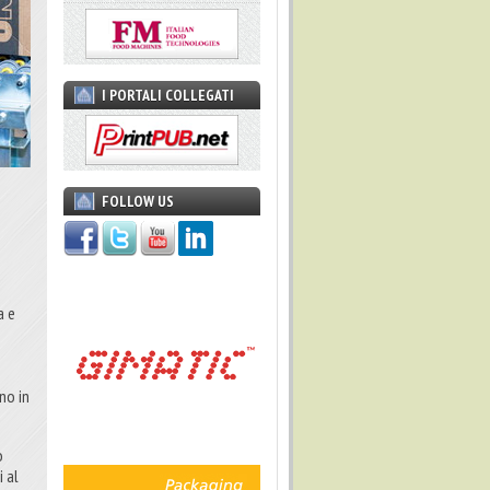
I PORTALI COLLEGATI
FOLLOW US
a e
e
nno in
o
i al