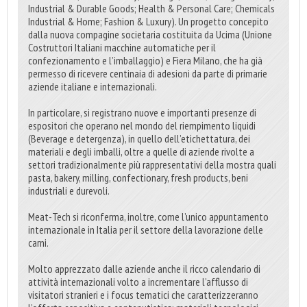
Industrial & Durable Goods; Health & Personal Care; Chemicals
Industrial & Home; Fashion & Luxury). Un progetto concepito
dalla nuova compagine societaria costituita da Ucima (Unione
Costruttori Italiani macchine automatiche per il
confezionamento e l’imballaggio) e Fiera Milano, che ha già
permesso di ricevere centinaia di adesioni da parte di primarie
aziende italiane e internazionali.
In particolare, si registrano nuove e importanti presenze di
espositori che operano nel mondo del riempimento liquidi
(Beverage e detergenza), in quello dell’etichettatura, dei
materiali e degli imballi, oltre a quelle di aziende rivolte a
settori tradizionalmente più rappresentativi della mostra quali
pasta, bakery, milling, confectionary, fresh products, beni
industriali e durevoli.
Meat-Tech si riconferma, inoltre, come l’unico appuntamento
internazionale in Italia per il settore della lavorazione delle
carni.
Molto apprezzato dalle aziende anche il ricco calendario di
attività internazionali volto a incrementare l’afflusso di
visitatori stranieri e i focus tematici che caratterizzeranno