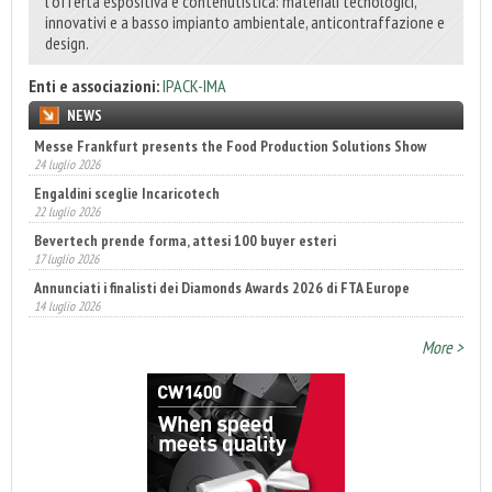
l’offerta espositiva e contenutistica: materiali tecnologici,
innovativi e a basso impianto ambientale, anticontraffazione e
design.
Enti e associazioni:
IPACK-IMA
NEWS
Messe Frankfurt presents the Food Production Solutions Show
Engaldini sceglie Incaricotech
24 luglio 2026
22 luglio 2026
Bevertech prende forma, attesi 100 buyer esteri
17 luglio 2026
Annunciati i finalisti dei Diamonds Awards 2026 di FTA Europe
14 luglio 2026
Fatturato record per l'industria cosmetica in Italia
10 luglio 2026
More >