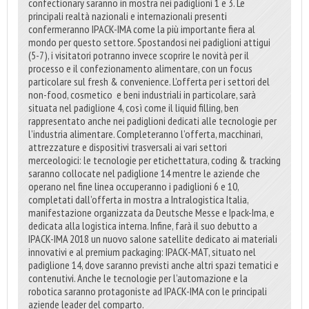
confectionary saranno in mostra nei padiglioni 1 e 3. Le
principali realtà nazionali e internazionali presenti
confermeranno IPACK-IMA come la più importante fiera al
mondo per questo settore. Spostandosi nei padiglioni attigui
(5-7), i visitatori potranno invece scoprire le novità per il
processo e il confezionamento alimentare, con un focus
particolare sul fresh & convenience. L’offerta per i settori del
non-food, cosmetico
e beni industriali in particolare, sarà
situata nel padiglione 4, così come il liquid filling, ben
rappresentato anche nei padiglioni dedicati alle tecnologie per
l’industria alimentare. Completeranno l’offerta, macchinari,
attrezzature e dispositivi trasversali ai vari settori
merceologici: le tecnologie per etichettatura, coding & tracking
saranno collocate nel padiglione 14 mentre le aziende che
operano nel fine linea occuperanno i padiglioni 6 e 10,
completati dall’offerta in mostra a Intralogistica Italia,
manifestazione organizzata da Deutsche Messe e Ipack-Ima, e
dedicata alla logistica interna. Infine, farà il suo debutto a
IPACK-IMA 2018 un nuovo salone satellite dedicato ai materiali
innovativi e al premium packaging: IPACK-MAT, situato nel
padiglione 14, dove saranno previsti anche altri spazi tematici e
contenutivi. Anche le tecnologie per l’automazione e la
robotica saranno protagoniste ad IPACK-IMA con le principali
aziende leader del comparto.