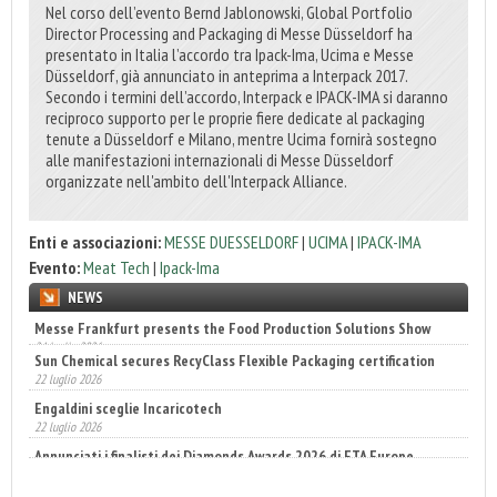
Nel corso dell’evento Bernd Jablonowski, Global Portfolio
Director Processing and Packaging di Messe Düsseldorf ha
presentato in Italia l’accordo tra Ipack-Ima, Ucima e Messe
Düsseldorf, già annunciato in anteprima a Interpack 2017.
Secondo i termini dell’accordo, Interpack e IPACK-IMA si daranno
reciproco supporto per le proprie fiere dedicate al packaging
tenute a Düsseldorf e Milano, mentre Ucima fornirà sostegno
alle manifestazioni internazionali di Messe Düsseldorf
organizzate nell'ambito dell'Interpack Alliance.
Enti e associazioni:
MESSE DUESSELDORF
|
UCIMA
|
IPACK-IMA
Evento:
Meat Tech
|
Ipack-Ima
NEWS
Sun Chemical secures RecyClass Flexible Packaging certification
22 luglio 2026
Engaldini sceglie Incaricotech
22 luglio 2026
Annunciati i finalisti dei Diamonds Awards 2026 di FTA Europe
14 luglio 2026