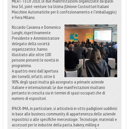
MEAT-TECH 2018, le due manifestazioni organizzate da Ipack-
Ima Srl, joint-venture tra Ucima (Unione Costruttori Italiani
Macchine Automatiche per il confezionamento e l’imballaggio)
e Fiera Milano.
Riccardo Cavanna e Domenico
Lunghi, rispettivamente
Presidente e Amministratore
delegato della società
organizzatrice, hanno
illustrato alle oltre 100
persone presenti le novità in
programma.
A quattro mesi dall’apertura
dei tornelli, infatti, oltre il
90% degli spazi risulta già assegnato a primarie aziende
italiane e internazionali. Le due manifestazioni risultano
pertanto in crescita sia in termini di spazi occupati che di
numero di espositori.
IPACK-IMA, in particolare, si articolerà in otto padiglioni suddivisi
in base alle business community di appartenenza delle aziende
espositrici o alle specifiche merceologie. Tecnologie, materiali e
accessori per le industrie della pasta, bakery, milling e